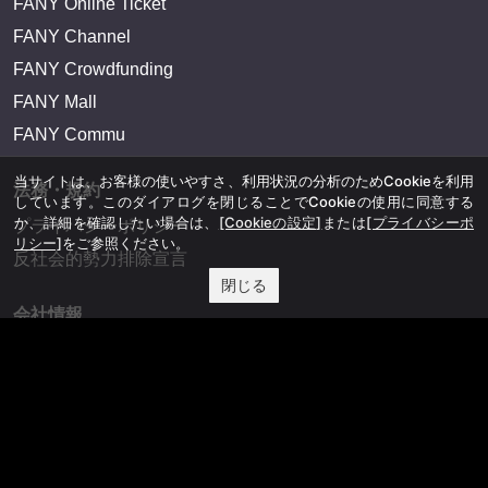
FANY Online Ticket
FANY Channel
FANY Crowdfunding
FANY Mall
FANY Commu
当サイトは、お客様の使いやすさ、利用状況の分析のためCookieを利用
法務・規約
しています。このダイアログを閉じることでCookieの使用に同意する
か、詳細を確認したい場合は、
[Cookieの設定]
または
[プライバシーポ
プライバシーポリシー
リシー]
をご参照ください。
反社会的勢力排除宣言
閉じる
会社情報
吉本興業株式会社
お問い合わせ
その他
よしもとニュースセンターアーカイブ