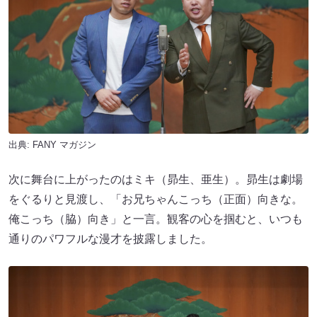
出典:
FANY マガジン
次に舞台に上がったのはミキ（昴生、亜生）。昴生は劇場
をぐるりと見渡し、「お兄ちゃんこっち（正面）向きな。
俺こっち（脇）向き」と一言。観客の心を掴むと、いつも
通りのパワフルな漫才を披露しました。