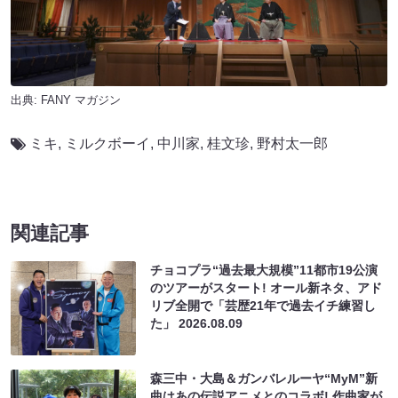
出典:
FANY マガジン
ミキ
,
ミルクボーイ
,
中川家
,
桂文珍
,
野村太⼀郎
関連記事
チョコプラ“過去最大規模”11都市19公演
のツアーがスタート! オール新ネタ、アド
リブ全開で「芸歴21年で過去イチ練習し
た」
2026.08.09
森三中・大島＆ガンバレルーヤ“MyM”新
曲はあの伝説アニメとのコラボ! 作曲家が