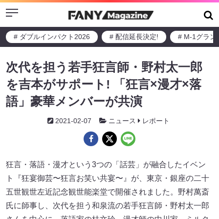
Menu
# ダブルインパクト2026
# 配信延長決定!
# M-1グラ
次代を担う若手狂言師・野村太一郎
を吉本がサポート! 「狂言×漫才×落
語」豪華メンバーが共演
2021-02-07
ニュース
レポート
狂言・落語・漫才という3つの「話芸」が融合したイベン
ト『狂宴御芸〜狂言お笑い共宴〜』が、東京・銀座の二十
五世観世左近記念観世能楽堂で開催されました。野村萬斎
氏に師事し、次代を担う和泉流の若手狂言師・野村太一郎