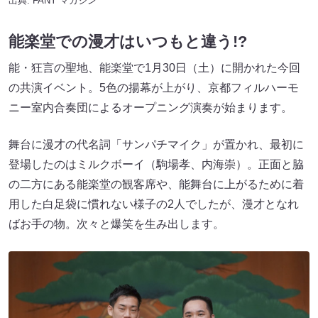
出典:
FANY マガジン
能楽堂での漫才はいつもと違う!?
能・狂言の聖地、能楽堂で1月30日（土）に開かれた今回
の共演イベント。5色の揚幕が上がり、京都フィルハーモ
ニー室内合奏団によるオープニング演奏が始まります。
舞台に漫才の代名詞「サンパチマイク」が置かれ、最初に
登場したのはミルクボーイ（駒場孝、内海崇）。正面と脇
の二方にある能楽堂の観客席や、能舞台に上がるために着
用した白足袋に慣れない様子の2人でしたが、漫才となれ
ばお手の物。次々と爆笑を生み出します。