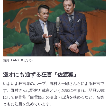
出典:
FANY マガジン
漫才にも通ずる狂言『佐渡狐』
いよいよ狂言界のホープ、野村太一郎さんらによる狂言で
す。野村さんは野村万蔵家という名家に生まれ、弱冠30歳
にして創作能『白雪姫』の演出・出演を務めるなど、名実
ともに注目を集めています。