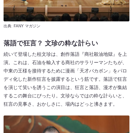
出典:
FANY マガジン
落語で狂言？ 文珍の粋な計らい
続いて登場した桂文珍は、創作落語『商社殺油地獄』を上
演。これは、石油を輸入する商社のサラリーマンたちが、
中東の王様を接待するために漫画「天才バカボン」をパロ
ディ化した新作狂言を披露するという筋です。落語で狂言
を演じて笑いを誘うこの演目は、狂言と落語、漫才が集結
するこの舞台にぴったり。文珍ならではの粋な計らいと、
狂言の見事さ、おかしさに、場内はどっと沸きます。