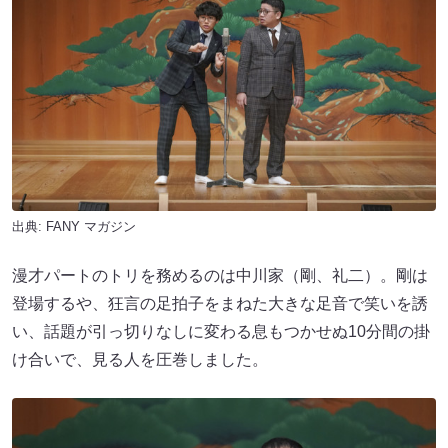
出典:
FANY マガジン
漫才パートのトリを務めるのは中川家（剛、礼二）。剛は
登場するや、狂言の足拍子をまねた大きな足音で笑いを誘
い、話題が引っ切りなしに変わる息もつかせぬ10分間の掛
け合いで、見る人を圧巻しました。