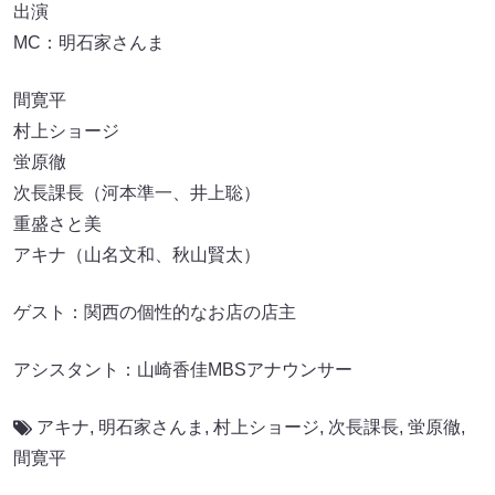
出演
MC：明石家さんま
間寛平
村上ショージ
蛍原徹
次長課長（河本準一、井上聡）
重盛さと美
アキナ（山名文和、秋山賢太）
ゲスト：関西の個性的なお店の店主
アシスタント：山崎香佳MBSアナウンサー
アキナ
,
明石家さんま
,
村上ショージ
,
次長課長
,
蛍原徹
,
間寛平