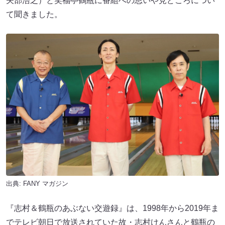
矢部浩之）と笑福亭鶴瓶に番組への思いや見どころについ
て聞きました。
出典:
FANY マガジン
『志村＆鶴瓶のあぶない交遊録』は、1998年から2019年ま
でテレビ朝日で放送されていた故・志村けんさんと鶴瓶の