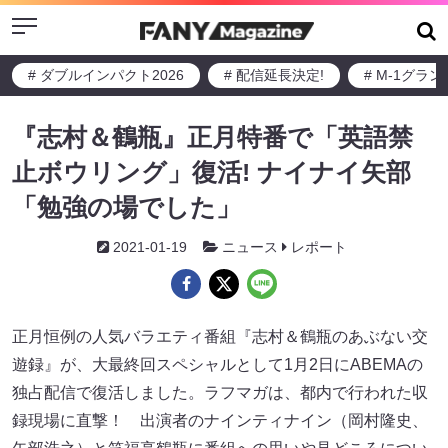
Menu
# ダブルインパクト2026
# 配信延長決定!
# M-1グラ
『志村＆鶴瓶』正月特番で「英語禁
止ボウリング」復活! ナイナイ矢部
「勉強の場でした」
2021-01-19
ニュース
レポート
正月恒例の人気バラエティ番組『志村＆鶴瓶のあぶない交
遊録』が、大最終回スペシャルとして1月2日にABEMAの
独占配信で復活しました。ラフマガは、都内で行われた収
録現場に直撃！ 出演者のナインティナイン（岡村隆史、