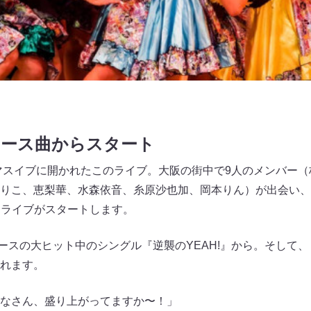
ュース曲からスタート
スマスイブに開かれたこのライブ。大阪の街中で9人のメンバー
りこ、恵梨華、水森依音、糸原沙也加、岡本りん）が出会い、
よライブがスタートします。
ースの大ヒット中のシングル『逆襲のYEAH!』から。そして、
れます。
なさん、盛り上がってますか〜！」