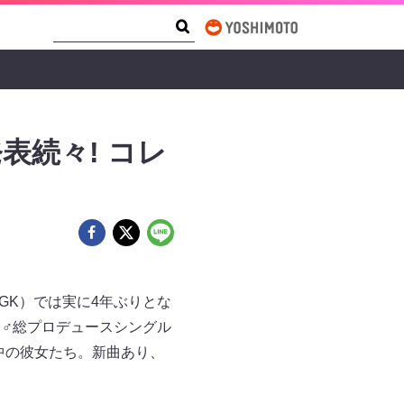
Search Form
Search
表続々! コレ
GK）では実に4年ぶりとな
く♂総プロデュースシングル
中の彼女たち。新曲あり、