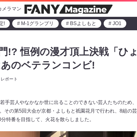
カメラマン
定!
# M-1グランプリ
# BSよしもと
# JO1
竜門!? 恒例の漫才頂上決戦「ひょ
あのベテランコンビ!
レポート
若手芸人やなかなか世に出ることのできない芸人たちのため、2
』。その第5回大会が京都・よしもと祇園花月で行われ、8組の
30分特番を目指して、火花を散らしました。