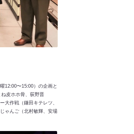
:00〜15:00）の企画と
よね皮ホホ骨、荻野晋
ー大作戦（鎌田キテレツ、
じゃんご（北村敏輝、安場
。