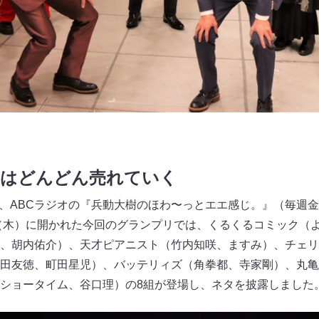
者はどんどん売れていく
、ABCラジオの『兵動大樹のほわ〜っとエエ感じ。』（毎週金曜12
日（木）に開かれた今回のグランプリでは、くるくるコミック（
、胡内佑介）、天才ピアニスト（竹内知咲、ますみ）、チェリ
田友徳、町田星児）、バッテリィズ（角拳都、寺家剛）、丸亀
ショータイム、谷口理）の8組が登場し、ネタを披露しました