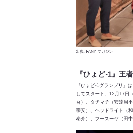
出典:
FANY マガジン
『ひょど-1』王
『ひょど-1グランプリ』は
してスタート。12月17
吾）、タチマチ（安達周平
宗安）、ヘッドライト（和
泰介）、フースーヤ（田中