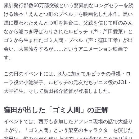
累計発行部数60万部突破という驚異的なロングセラーを続
ける絵本「えんとつ町のプペル」を映画化した本作。黒い
煙に覆われたえんとつ町を舞台に、父親を信じて町のみん
なから嘘つき呼ばわりされたルビッチ（声：芦田愛菜）と
ゴミから生まれたゴミ人間・プぺル（声：窪田正孝）が出
会い、大冒険をするが……というアニメーション映画で
す。
この日のイベントには、3人に加えてルビッチの母親・ロ
ーラ役の小池栄子、ルビッチの元友だちデニス役のJO1・
大平祥生、そして廣田裕介監督が登場しました。
窪田が出した「ゴミ人間」の正解
イベントでは、西野も参加したアフレコ現場の話で大盛り
上がり。「ゴミ人間」という架空のキャラクターを演じた
窪田は、悩みながら作り上げていった過程をこう振り返り