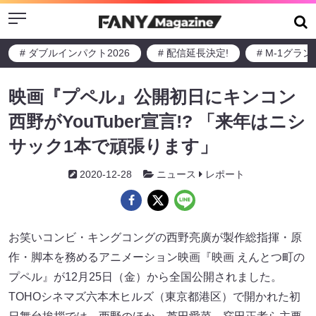
Menu
# ダブルインパクト2026
# 配信延長決定!
# M-1グラ
映画『プペル』公開初日にキンコン
西野がYouTuber宣言!? 「来年はニシ
サック1本で頑張ります」
2020-12-28
ニュース
レポート
お笑いコンビ・キングコングの西野亮廣が製作総指揮・原
作・脚本を務めるアニメーション映画『映画 えんとつ町の
プペル』が12月25日（金）から全国公開されました。
TOHOシネマズ六本木ヒルズ（東京都港区）で開かれた初