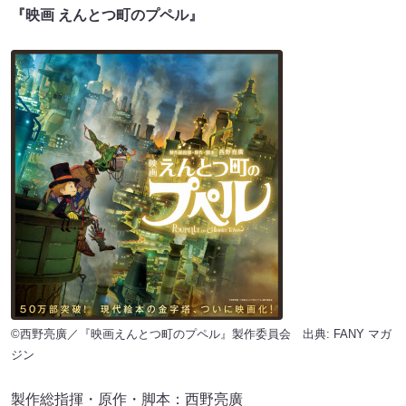
『映画 えんとつ町のプペル』
©西野亮廣／『映画えんとつ町のプペル』製作委員会 出典:
FANY マガ
ジン
製作総指揮・原作・脚本：西野亮廣