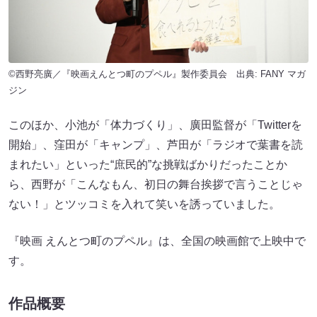
©西野亮廣／『映画えんとつ町のプペル』製作委員会 出典:
FANY マガ
ジン
このほか、小池が「体力づくり」、廣田監督が「Twitterを
開始」、窪田が「キャンプ」、芦田が「ラジオで葉書を読
まれたい」といった“庶民的”な挑戦ばかりだったことか
ら、西野が「こんなもん、初日の舞台挨拶で言うことじゃ
ない！」とツッコミを入れて笑いを誘っていました。
『映画 えんとつ町のプペル』は、全国の映画館で上映中で
す。
作品概要