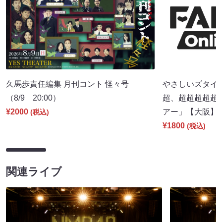
久馬歩責任編集 月刊コント 怪々号
やさしいズタイpr
（8/9 20:00）
超、超超超超超
¥2000
アー」【大阪】（8
(税込)
¥1800
(税込)
関連ライブ