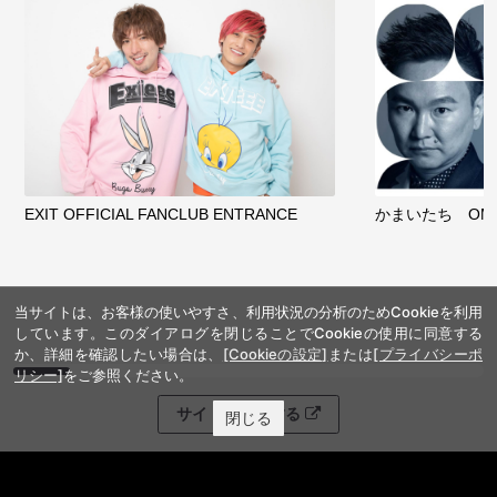
EXIT OFFICIAL FANCLUB ENTRANCE
かまいたち OMA
当サイトは、お客様の使いやすさ、利用状況の分析のためCookieを利用
しています。このダイアログを閉じることでCookieの使用に同意する
か、詳細を確認したい場合は、
[Cookieの設定]
または
[プライバシーポ
リシー]
をご参照ください。
サイトを閲覧する
閉じる