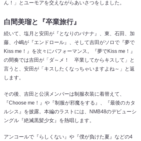
ん！」とユーモアを交えながらあいさつをしました。
白間美瑠と『卒業旅行』
続いて、塩月と安田が『となりのバナナ』、東、石田、加
藤、小嶋が『エンドロール』、そして吉田がソロで『夢で
Kiss me！』を次々にパフォーマンス。『夢でKiss me！』
の間奏では吉田が「ダ～メ！ 卒業してからキスして」と
言うと、安田が「キスしたくなっちゃいますよね～」と返
します。
その後、吉田と公演メンバーは制服衣装に着替えて、
『Choose me！』や『制服が邪魔をする』、『最後のカタ
ルシス』を披露。本編のラストには、NMB48のデビューシ
ングル『絶滅黒髪少女』を熱唱します。
アンコールで『らしくない』や『僕が負けた夏』などの4