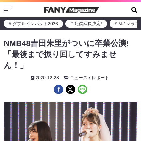
Menu
# ダブルインパクト2026
# 配信延長決定!
# M-1グラ
NMB48吉田朱里がついに卒業公演!
「最後まで振り回してすみませ
ん！」
2020-12-28
ニュース
レポート