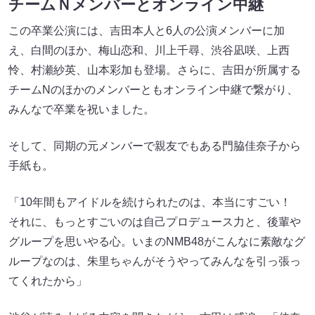
チームＮメンバーとオンライン中継
この卒業公演には、吉田本人と6人の公演メンバーに加
え、白間のほか、梅山恋和、川上千尋、渋谷凪咲、上西
怜、村瀬紗英、山本彩加も登場。さらに、吉田が所属する
チームNのほかのメンバーともオンライン中継で繋がり、
みんなで卒業を祝いました。
そして、同期の元メンバーで親友でもある門脇佳奈子から
手紙も。
「10年間もアイドルを続けられたのは、本当にすごい！
それに、もっとすごいのは自己プロデュース力と、後輩や
グループを思いやる心。いまのNMB48がこんなに素敵なグ
ループなのは、朱里ちゃんがそうやってみんなを引っ張っ
てくれたから」