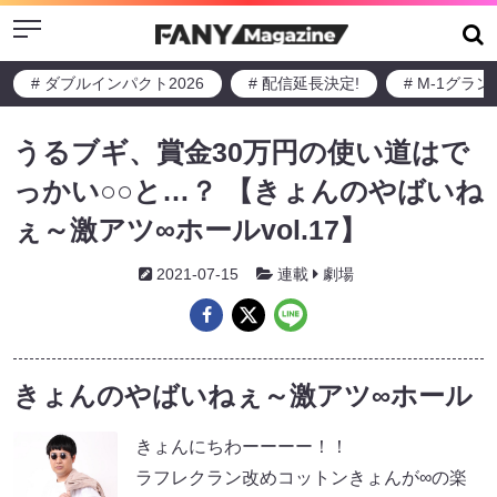
Menu
# ダブルインパクト2026
# 配信延長決定!
# M-1グラ
うるブギ、賞金30万円の使い道はで
っかい○○と…？ 【きょんのやばいね
ぇ～激アツ∞ホールvol.17】
2021-07-15
連載
劇場
きょんのやばいねぇ～激アツ∞ホール
きょんにちわーーーー！！
ラフレクラン改めコットンきょんが∞の楽