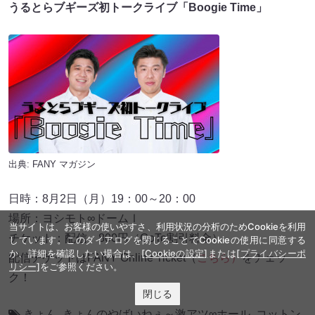
うるとらブギーズ初トークライブ「Boogie Time」
出典:
FANY マガジン
日時：8月2日（月）19：00～20：00
場所：ヨシモト∞ドームⅠ
当サイトは、お客様の使いやすさ、利用状況の分析のためCookieを利用
チケット：配信 800円（GoTo割引料金）
しています。このダイアログを閉じることでCookieの使用に同意する
か、詳細を確認したい場合は、
[Cookieの設定]
または
[プライバシーポ
配信チケットはFANY Online Ticket（
こちら）
をチェッ
リシー]
をご参照ください。
ク！
閉じる
きょん
,
きょんのやばいねぇ～激アツ∞ホール
,
コットン
,