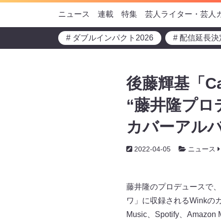
ニュース
連載
特集
芸人ライター・芸人
# ダブルインパクト2026
# 配信延長決
後藤輝基「Cat-
“藤井隆プロ
カバーアルバ
2022-04-05
ニュース
藤井隆のプロデュースで、
ワ」に収録されるWinkのカバ
Music、Spotify、Amazo