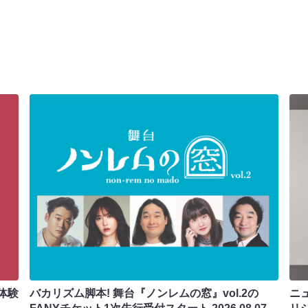
体験
バカリズム脚本! 舞台『ノンレムの窓』vol.2の
ニ