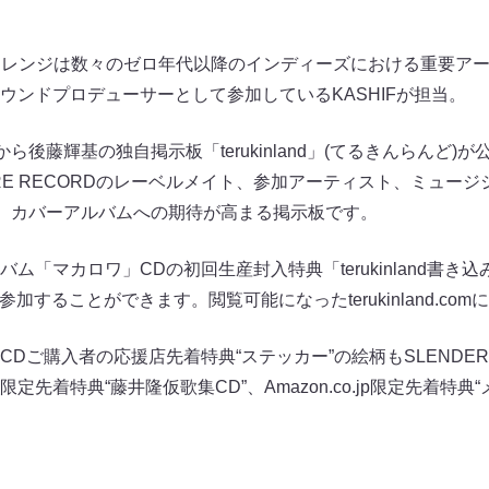
cing」のアレンジは数々のゼロ年代以降のインディーズにおける重要
ウンドプロデューサーとして参加しているKASHIFが担当。
0から後藤輝基の独自掲示板「terukinland」(てるきんらんど
IRE RECORDのレーベルメイト、参加アーティスト、ミュー
の、カバーアルバムへの期待が高まる掲示板です。
ム「マカロワ」CDの初回生産封入特典「terukinland書き
き込み参加することができます。閲覧可能になったterukinland.
Dご購入者の応援店先着特典“ステッカー”の絵柄もSLENDERIE
先着特典“藤井隆仮歌集CD”、Amazon.co.jp限定先着特典