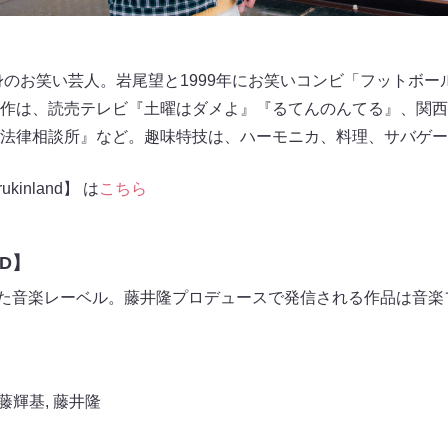
出身のお笑い芸人。岩尾望と1999年にお笑いコンビ「フットボ
作は、読売テレビ『土曜はダメよ』『るてんのんてる』、関西
法律相談所』など。趣味特技は、ハーモニカ、料理、サバゲー
inland】 は
こちら
RD】
設立した音楽レーベル。藤井隆プロデュースで発信される作品は音
藤輝基
,
藤井隆