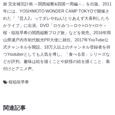
旅 完全補完計画 ～関西縦断&四国一周編～」を出版。2011
年には、YOSHIMOTO WONDER CAMP TOKYOで開催さ
れた「『芸人2』ってダレやねん!とりあえず大喜利したろ
かライブ」に出演。DVD「ロケみつ～ロケ×ロケ×ロケ～
桜・稲垣早希の関西縦断ブログ旅」などを発売。2016年岡
山県瀬戸内市初代観光PR大使に就任。2017年YouTube公
式チャンネルを開設。18万人以上のチャンネル登録者を持
つYoutuberとしても人気を博し、「食べる音」シリーズな
どが評判。趣味は絵を描くことや妖怪の絵を描くこと、着
付けとアニメ声。
桜稲垣早希
関連記事