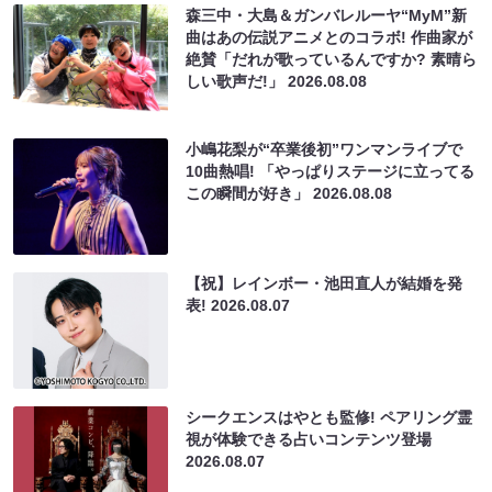
森三中・大島＆ガンバレルーヤ“MyM”新
曲はあの伝説アニメとのコラボ! 作曲家が
絶賛「だれが歌っているんですか? 素晴ら
しい歌声だ!」
2026.08.08
小嶋花梨が“卒業後初”ワンマンライブで
10曲熱唱! 「やっぱりステージに立ってる
この瞬間が好き」
2026.08.08
【祝】レインボー・池田直人が結婚を発
表!
2026.08.07
シークエンスはやとも監修! ペアリング霊
視が体験できる占いコンテンツ登場
2026.08.07