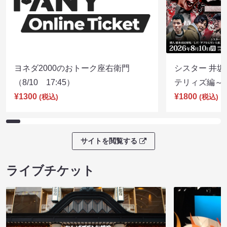
ヨネダ2000のおトーク座右衛門
シスター 井坂
（8/10 17:45）
テリィズ編～（8
¥1300
¥1800
(税込)
(税込)
サイトを閲覧する
ライブチケット