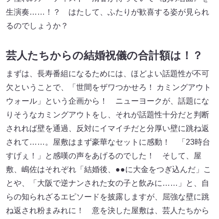
生演奏……！？ はたして、ふたりが歓喜する姿が見られ
るのでしょうか？
芸人たちからの結婚祝儀の合計額は！？
まずは、長寿番組になるためには、ほどよい話題性が不可
欠ということで、「世間をザワつかせろ！ カミングアウト
ウォール」という企画から！ ニューヨークが、話題にな
りそうなカミングアウトをし、それが話題性十分だと判断
されれば壁を通過、反対にイマイチだと分厚い壁に跳ね返
されて……。屋敷はまず豪華なセットに感動！ 「23時台
すげぇ！」と感嘆の声をあげるのでした！ そして、屋
敷、嶋佐はそれぞれ「結婚後、●●に大金をつぎ込んだ」こ
とや、「大阪で逆ナンされた女の子と飲みに……」と、自
らの知られざるエピソードを披露しますが、屈強な壁に跳
ね返され粉まみれに！ 意を決した屋敷は、芸人たちから