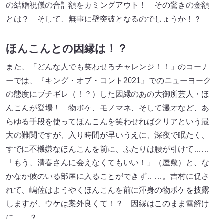
の結婚祝儀の合計額をカミングアウト！ その驚きの金額
とは？ そして、無事に壁突破となるのでしょうか！？
ほんこんとの因縁は！？
また、「どんな人でも笑わせろチャレンジ！！」のコーナ
ーでは、『キング・オブ・コント2021』でのニューヨーク
の態度にブチギレ（！？）した因縁のあの大御所芸人・ほ
んこんが登場！ 物ボケ、モノマネ、そして漫才など、あ
らゆる手段を使ってほんこんを笑わせればクリアという最
大の難関ですが、入り時間が早いうえに、深夜で眠たく、
すでに不機嫌なほんこんを前に、ふたりは腰が引けて……
「もう、清春さんに会えなくてもいい！」（屋敷）と、な
かなか彼のいる部屋に入ることができず……。吉村に促さ
れて、嶋佐はようやくほんこんを前に渾身の物ボケを披露
しますが、ウケは案外良くて！？ 因縁はこのまま雪解け
に……？