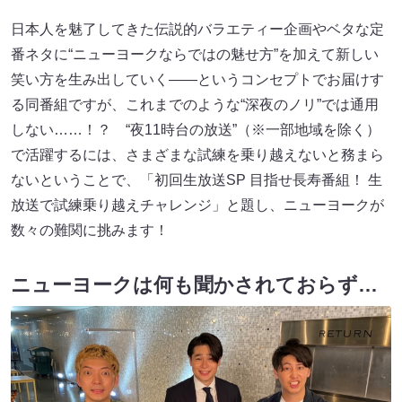
日本人を魅了してきた伝説的バラエティー企画やベタな定
番ネタに“ニューヨークならではの魅せ方”を加えて新しい
笑い方を生み出していく――というコンセプトでお届けす
る同番組ですが、これまでのような“深夜のノリ”では通用
しない……！？ “夜11時台の放送”（※一部地域を除く）
で活躍するには、さまざまな試練を乗り越えないと務まら
ないということで、「初回生放送SP 目指せ長寿番組！ 生
放送で試練乗り越えチャレンジ」と題し、ニューヨークが
数々の難関に挑みます！
ニューヨークは何も聞かされておらず…