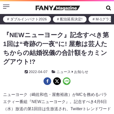
Menu
# ダブルインパクト2026
# 配信延長決定!
# M-1グラ
『NEWニューヨーク』記念すべき第
1回は“奇跡の一夜”に! 屋敷は芸人た
ちからの結婚祝儀の合計額をカミン
グアウト!?
2022-04-07
ニュース
お知らせ
ニューヨーク（嶋佐和也・屋敷裕政）がMCを務めるバラ
エティー番組『NEWニューヨーク』。記念すべき4月6日
（水）放送の第1回目は生放送され、Twitterトレンドワード