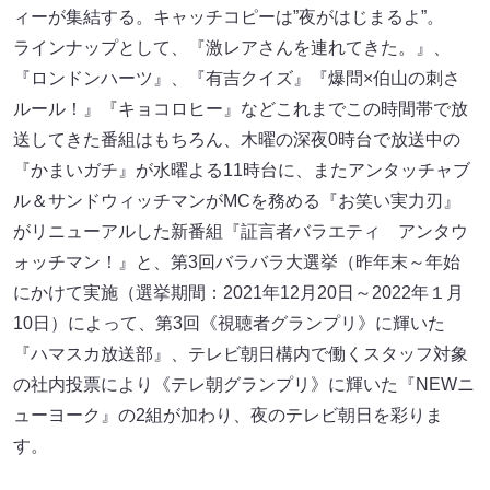
ィーが集結する。キャッチコピーは”夜がはじまるよ”。
ラインナップとして、『激レアさんを連れてきた。』、
『ロンドンハーツ』、『有吉クイズ』『爆問×伯山の刺さ
ルール！』『キョコロヒー』などこれまでこの時間帯で放
送してきた番組はもちろん、木曜の深夜0時台で放送中の
『かまいガチ』が水曜よる11時台に、またアンタッチャブ
ル＆サンドウィッチマンがMCを務める『お笑い実力刃』
がリニューアルした新番組『証言者バラエティ アンタウ
ォッチマン！』と、第3回バラバラ大選挙（昨年末～年始
にかけて実施（選挙期間：2021年12月20日～2022年１月
10日）によって、第3回《視聴者グランプリ》に輝いた
『ハマスカ放送部』、テレビ朝日構内で働くスタッフ対象
の社内投票により《テレ朝グランプリ》に輝いた『NEWニ
ューヨーク』の2組が加わり、夜のテレビ朝日を彩りま
す。