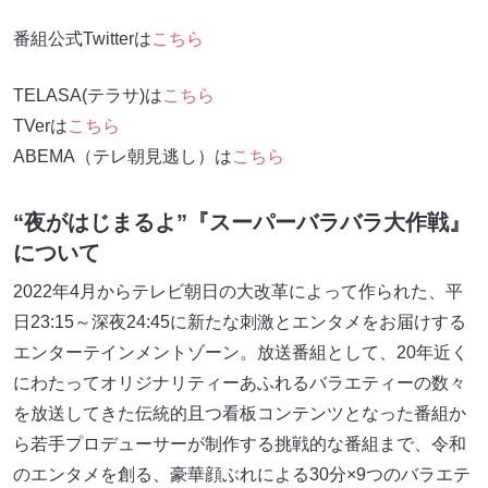
番組公式Twitterは
こちら
TELASA(テラサ)は
こちら
TVerは
こちら
ABEMA（テレ朝見逃し）は
こちら
“夜がはじまるよ”『スーパーバラバラ大作戦』
について
2022年4月からテレビ朝日の大改革によって作られた、平
日23:15～深夜24:45に新たな刺激とエンタメをお届けする
エンターテインメントゾーン。放送番組として、20年近く
にわたってオリジナリティーあふれるバラエティーの数々
を放送してきた伝統的且つ看板コンテンツとなった番組か
ら若手プロデューサーが制作する挑戦的な番組まで、令和
のエンタメを創る、豪華顔ぶれによる30分×9つのバラエテ