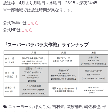
放送枠：4月より月曜日～水曜日 23:15～深夜24:45
※一部地域では放送時間が異なります。
公式Twitterは
こちら
公式HPは
こちら
『スーパーバラバラ大作戦』ラインナップ
ニューヨーク
,
ほんこん
,
吉村崇
,
屋敷裕政
,
嶋佐和也
,
平