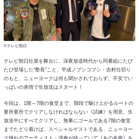
©テレビ朝日
テレビ朝日社屋を舞台に、深夜放送時代から同番組にたび
たび登場した“塾長”こと、平成ノブシコブシ・吉村仕切り
のもと、ニューヨークは何も聞かされておらず、不安でい
っぱいの表情で生放送はスタート！
今回は、1階～7階の食堂まで、階段で駆け上がるルートの
要所要所でクリアしなければならない《試練》を用意。生
放送中にすべてクリアし、無事にゴールである7階の食堂
までたどり着けば、スペシャルゲストである、ニューヨー
ク憧れのアーティスト・清春が待っていて《あの名曲》を