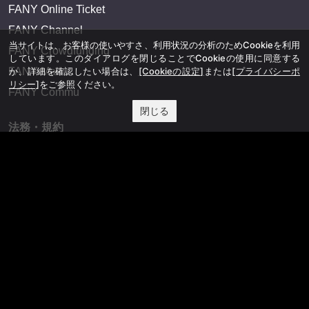
FANY Online Ticket
FANY Channel
当サイトは、お客様の使いやすさ、利用状況の分析のためCookieを利用
FANY Crowdfunding
しています。このダイアログを閉じることでCookieの使用に同意する
か、詳細を確認したい場合は、
[Cookieの設定]
または
[プライバシーポ
FANY Mall
リシー]
をご参照ください。
FANY Commu
閉じる
法務・規約
プライバシーポリシー
反社会的勢力排除宣言
会社情報
吉本興業株式会社
お問い合わせ
その他
よしもとニュースセンターアーカイブ