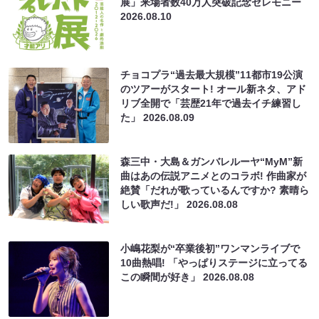
展」来場者数40万人突破記念セレモニー
2026.08.10
チョコプラ“過去最大規模”11都市19公演
のツアーがスタート! オール新ネタ、アド
リブ全開で「芸歴21年で過去イチ練習し
た」
2026.08.09
森三中・大島＆ガンバレルーヤ“MyM”新
曲はあの伝説アニメとのコラボ! 作曲家が
絶賛「だれが歌っているんですか? 素晴ら
しい歌声だ!」
2026.08.08
小嶋花梨が“卒業後初”ワンマンライブで
10曲熱唱! 「やっぱりステージに立ってる
この瞬間が好き」
2026.08.08