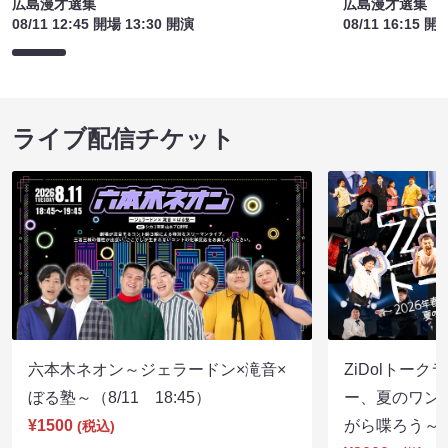
広島漫才選集
広島漫才選集
08/11 12:45 開場 13:30 開演
08/11 16:15 開
ライブ配信チケット
六本木ネオン～ジェラードン×滝音×
ZiDolトーク
ぼる塾～（8/11 18:45）
ー、夏のワン
¥1500
がら喋ろう～（8
(税込)