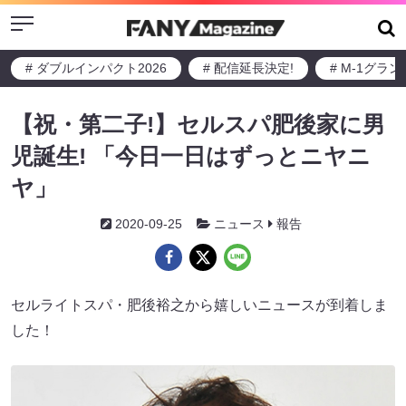
Menu
# ダブルインパクト2026
# 配信延長決定!
# M-1グラ
【祝・第二子!】セルスパ肥後家に男
児誕生! 「今日一日はずっとニヤニ
ヤ」
2020-09-25
ニュース
報告
セルライトスパ・肥後裕之から嬉しいニュースが到着しま
した！