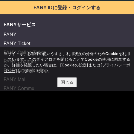
FANY IDに登録・ログインする
FANYサービス
FANY
FANY Ticket
FANY Online Ticket
当サイトは、お客様の使いやすさ、利用状況の分析のためCookieを利用
しています。このダイアログを閉じることでCookieの使用に同意する
FANY Channel
か、詳細を確認したい場合は、
[Cookieの設定]
または
[プライバシーポ
FANY Crowdfunding
リシー]
をご参照ください。
FANY Mall
閉じる
FANY Commu
法務・規約
プライバシーポリシー
反社会的勢力排除宣言