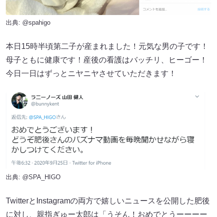
出典:
@spahigo
本日15時半頃第二子が産まれました！元気な男の子です！
母子ともに健康です！産後の看護はバッチリ、ヒーゴー！
今日一日はずっとニヤニヤさせていただきます！
出典:
@SPA_HIGO
TwitterとInstagramの両方で嬉しいニュースを公開した肥後
に対し、親指ぎゅー太郎は「うそん！おめでとうーーーー