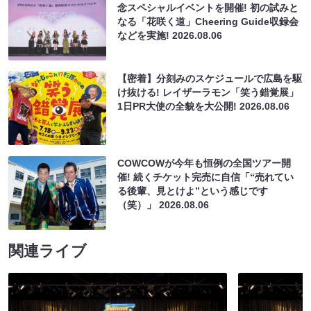
念スペシャルイベントを開催! 初の試みと
なる「花咲く道」Cheering Guide収録会
などを実施!
2026.08.06
【密着】分刻みのスケジュールで広島を駆
け抜ける! レイザーラモン「笑う錯覚展」
1日PR大使の全貌を大公開!
2026.08.06
COWCOWが今年も恒例の全国ツアー開
催! 続くチケット完売に自信「“売れてい
る後輩、見とけよ”という感じです
（笑）」
2026.08.06
関連ライブ