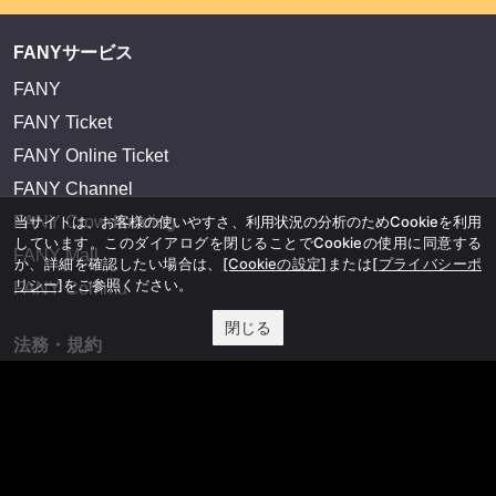
FANYサービス
FANY
FANY Ticket
FANY Online Ticket
FANY Channel
当サイトは、お客様の使いやすさ、利用状況の分析のためCookieを利用
FANY Crowdfunding
しています。このダイアログを閉じることでCookieの使用に同意する
FANY Mall
か、詳細を確認したい場合は、
[Cookieの設定]
または
[プライバシーポ
リシー]
をご参照ください。
FANY Commu
閉じる
法務・規約
プライバシーポリシー
反社会的勢力排除宣言
会社情報