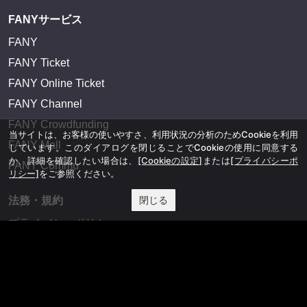
FANYサービス
FANY
FANY Ticket
FANY Online Ticket
FANY Channel
FANY Crowdfunding
当サイトは、お客様の使いやすさ、利用状況の分析のためCookieを利用
FANY Mall
しています。このダイアログを閉じることでCookieの使用に同意する
か、詳細を確認したい場合は、
[Cookieの設定]
または
[プライバシーポ
FANY Commu
リシー]
をご参照ください。
閉じる
法務・規約
プライバシーポリシー
反社会的勢力排除宣言
会社情報
吉本興業株式会社