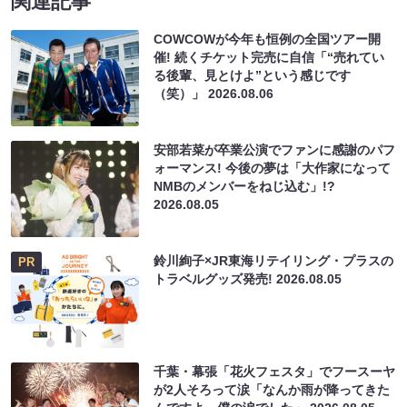
関連記事
COWCOWが今年も恒例の全国ツアー開
催! 続くチケット完売に自信「“売れてい
る後輩、見とけよ”という感じです
（笑）」
2026.08.06
安部若菜が卒業公演でファンに感謝のパフ
ォーマンス! 今後の夢は「大作家になって
NMBのメンバーをねじ込む」!?
2026.08.05
鈴川絢子×JR東海リテイリング・プラスの
PR
トラベルグッズ発売!
2026.08.05
千葉・幕張「花火フェスタ」でフースーヤ
が2人そろって涙「なんか雨が降ってきた