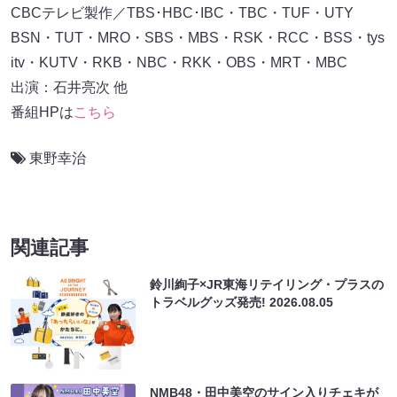
CBCテレビ製作／TBS･HBC･IBC・TBC・TUF・UTY
BSN・TUT・MRO・SBS・MBS・RSK・RCC・BSS・tys
itv・KUTV・RKB・NBC・RKK・OBS・MRT・MBC
出演：石井亮次 他
番組HPは
こちら
東野幸治
関連記事
鈴川絢子×JR東海リテイリング・プラスの
トラベルグッズ発売!
2026.08.05
NMB48・田中美空のサイン入りチェキが