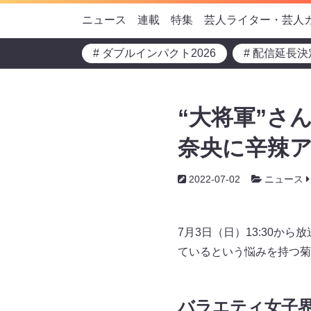
ニュース
連載
特集
芸人ライター・芸人
# ダブルインパクト2026
# 配信延長決
“大将軍”さ
奈央に辛辣ア
2022-07-02
ニュース
7月3日（日）13:30
ているという悩みを持つ菊
バラエティ女子