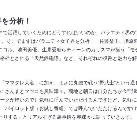
界を分析！
中で活躍していくためにどうすればいいのか、バラエティ界の“
す。そこでまずはバラエティ女子界を分析！ 佐藤栞里、指原
ニコル、池田美優、生見愛瑠らティーンのカリスマが揃う「モ
格枠とされる「天然鉄砲隊」など、それぞれの役割と魅力を解
「ママタレ大名」に加え、まさに丸腰で戦う“野武士”という逞
にさんまとマツコも興味津々。菊地と朝日は自分たちが今“野武
ークが軽いので）気軽に呼んでいただけるんですけど、気軽に
「パイロット版（お試し番組）では呼んでいただけるんですけ
いたりする」とリアルすぎる裏事情を赤裸々に語っていきます。