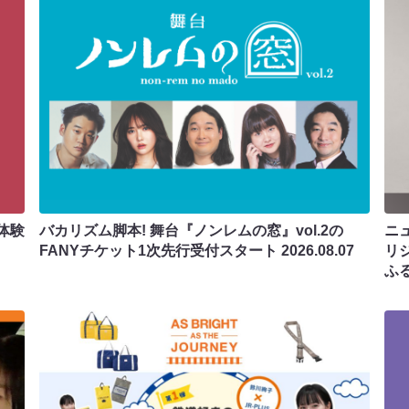
体験
バカリズム脚本! 舞台『ノンレムの窓』vol.2の
ニ
FANYチケット1次先行受付スタート
2026.08.07
リ
ふ