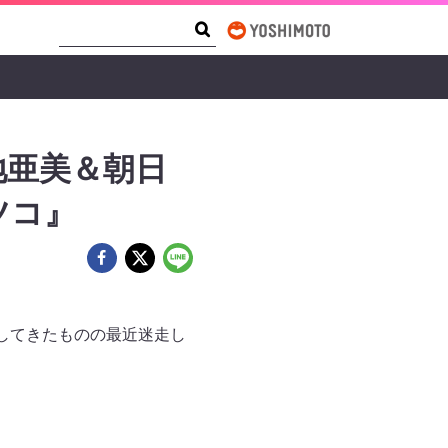
Search Form
Search
地亜美＆朝日
ツコ』
躍してきたものの最近迷走し