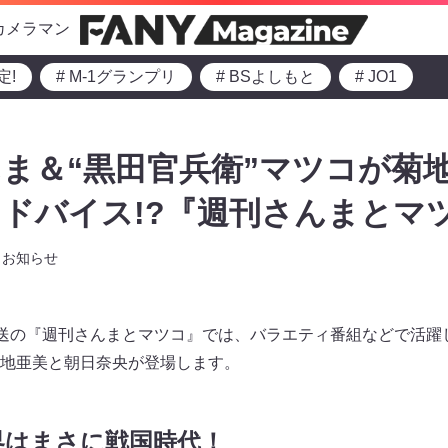
カメラマン
定!
# M-1グランプリ
# BSよしもと
# JO1
んま＆“黒田官兵衛”マツコが菊
ドバイス!?『週刊さんまとマ
お知らせ
から放送の『週刊さんまとマツコ』では、バラエティ番組などで活
地亜美と朝日奈央が登場します。
界はまさに戦国時代！