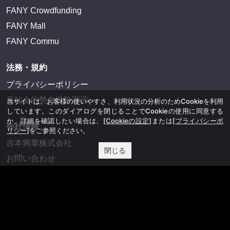
FANY Crowdfunding
FANY Mall
FANY Commu
法務・規約
プライバシーポリシー
反社会的勢力排除宣言
当サイトは、お客様の使いやすさ、利用状況の分析のためCookieを利用
しています。このダイアログを閉じることでCookieの使用に同意する
か、詳細を確認したい場合は、
[Cookieの設定]
または
[プライバシーポ
会社情報
リシー]
をご参照ください。
吉本興業株式会社
閉じる
お問い合わせ
その他
よしもとニュースセンターアーカイブ