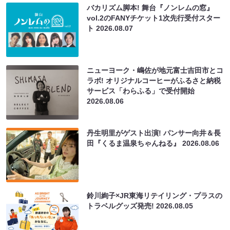
バカリズム脚本! 舞台『ノンレムの窓』
vol.2のFANYチケット1次先行受付スター
ト
2026.08.07
ニューヨーク・嶋佐が地元富士吉田市とコ
ラボ! オリジナルコーヒーがふるさと納税
サービス「わらふる」で受付開始
2026.08.06
丹生明里がゲスト出演! パンサー向井＆長
田『くるま温泉ちゃんねる』
2026.08.06
鈴川絢子×JR東海リテイリング・プラスの
トラベルグッズ発売!
2026.08.05