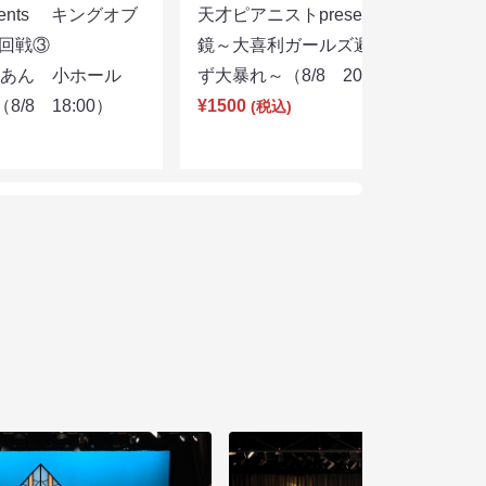
sents キングオブ
天才ピアニストpresentsすっぴん眼
選２回戦③
鏡～大喜利ガールズ避暑地を目指さ
りあん 小ホール
ず大暴れ～（8/8 20:45）
/8 18:00）
¥1500
(税込)