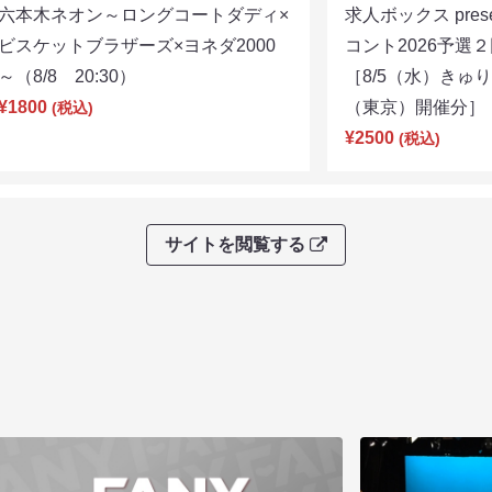
六本木ネオン～ロングコートダディ×
求人ボックス pre
ビスケットブラザーズ×ヨネダ2000
コント2026予
～（8/8 20:30）
［8/5（水）きゅ
¥1800
（東京）開催分］（8
(税込)
¥2500
(税込)
サイトを閲覧する