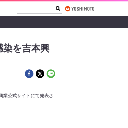
Search Form
Search
感染を吉本興
興業公式サイトにて発表さ