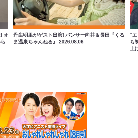
 オ
丹生明里がゲスト出演! パンサー向井＆長田『くる
“エ
わら
ま温泉ちゃんねる』
2026.08.06
ち
上