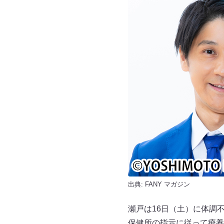
出典:
FANY マガジン
瀬戸は16日（土）に体調
保健所の指示に従って療養