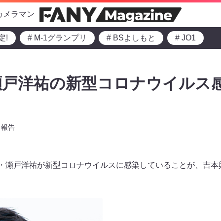
カメラマン
定!
# M-1グランプリ
# BSよしもと
# JO1
瀬戸洋祐の新型コロナウイルス
報告
ル・瀬戸洋祐が新型コロナウイルスに感染していることが、吉本