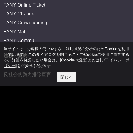
FANY Online Ticket
FANY Channel
FANY Crowdfunding
FANY Mall
FANY Commu
当サイトは、お客様の使いやすさ、利用状況の分析のためCookieを利用
しています。このダイアログを閉じることでCookieの使用に同意する
法務・規約
か、詳細を確認したい場合は、
[Cookieの設定]
または
[プライバシーポ
プライバシーポリシー
リシー]
をご参照ください。
反社会的勢力排除宣言
閉じる
会社情報
吉本興業株式会社
お問い合わせ
その他