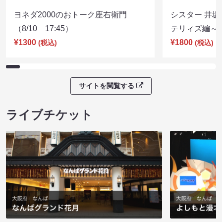
ヨネダ2000のおトーク座右衛門
シスター 井坂
（8/10 17:45）
テリィズ編～（8
¥1300
¥1800
(税込)
(税込)
サイトを閲覧する
ライブチケット