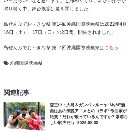
いったらいいなと思います」と締めくくり、温かい拍手が
鳴り響く中、舞台挨拶は幕を閉じました。
島ぜんぶでお～きな祭 第14回沖縄国際映画祭は2022年4月
16日（土）、17日（日）の2日間、開催されました。
島ぜんぶでお～きな祭 第14回沖縄国際映画祭は
こちら
沖縄国際映画祭
関連記事
森三中・大島＆ガンバレルーヤ“MyM”新
曲はあの伝説アニメとのコラボ! 作曲家が
絶賛「だれが歌っているんですか? 素晴ら
しい歌声だ!」
2026.08.08