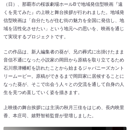
（日）、那覇市の桜坂劇場ホールBで地域発信型映画『遠
くを見てみた』の上映と舞台挨拶が行われました。地域発
信型映画は「自分たちが住む街の魅力を全国に発信し、地
域を活性化させたい」という地元への思いを、映画を通じ
て実現するプロジェクトです。
この作品は、新人編集者の葵が、兄の葬式に出掛けたまま
音信不通になった小説家の岡田から原稿を取り立てるため
石川県津幡町を訪れたことから始まるジャパニーズカント
リームービー。原稿ができるまで岡田家に居候することに
なった葵が、そこで出会う人々との交流を通して自身の人
生を見つめ直していく姿を描きます。
上映後の舞台挨拶には主演の秋月三佳をはじめ、長内映里
香、本庄司、嬉野智裕監督が登壇しました。