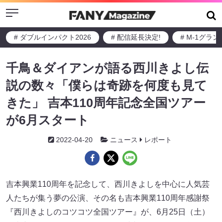
Menu
# ダブルインパクト2026
# 配信延長決定!
# M-1グラ
千鳥＆ダイアンが語る西川きよし伝
説の数々「僕らは奇跡を何度も見て
きた」 吉本110周年記念全国ツアー
が6月スタート
2022-04-20
ニュース
レポート
吉本興業110周年を記念して、西川きよしを中心に人気芸
人たちが集う夢の公演、その名も吉本興業110周年感謝祭
『西川きよしのコツコツ全国ツアー』が、6月25日（土）