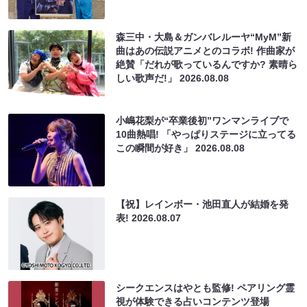
森三中・大島＆ガンバレルーヤ“MyM”新
曲はあの伝説アニメとのコラボ! 作曲家が
絶賛「だれが歌っているんですか? 素晴ら
しい歌声だ!」
2026.08.08
小嶋花梨が“卒業後初”ワンマンライブで
10曲熱唱! 「やっぱりステージに立ってる
この瞬間が好き」
2026.08.08
【祝】レインボー・池田直人が結婚を発
表!
2026.08.07
シークエンスはやとも監修! ペアリング霊
視が体験できる占いコンテンツ登場