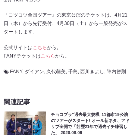
出典:
FANY マガジン
『コツコツ全国ツアー』の東京公演のチケットは、4月21
日（木）から先行受付、4月30日（土）から一般発売がス
タートします。
公式サイトは
こちら
から。
FANYチケットは
こちら
から。
FANY
,
ダイアン
,
久代萌美
,
千鳥
,
西川きよし
,
陣内智則
関連記事
チョコプラ“過去最大規模”11都市19公演
のツアーがスタート! オール新ネタ、アド
リブ全開で「芸歴21年で過去イチ練習し
た」
2026.08.09