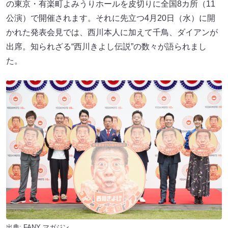
の東京・有楽町よみうりホールを皮切りに全国8カ所（11
公演）で開催されます。それに先立つ4月20日（水）に開
かれた発表会見では、西川本人に加えて千鳥、ダイアンが
出席。知られざる“西川きよし伝説”の数々が語られまし
た。
出典:
FANY マガジン