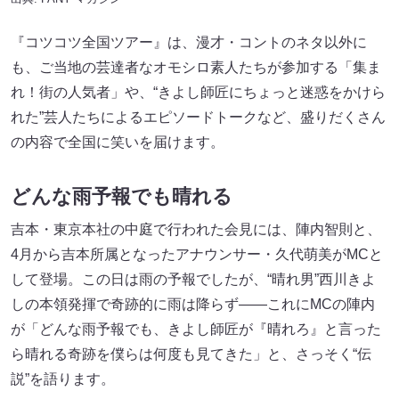
『コツコツ全国ツアー』は、漫才・コントのネタ以外に
も、ご当地の芸達者なオモシロ素人たちが参加する「集ま
れ！街の人気者」や、“きよし師匠にちょっと迷惑をかけら
れた”芸人たちによるエピソードトークなど、盛りだくさん
の内容で全国に笑いを届けます。
どんな雨予報でも晴れる
吉本・東京本社の中庭で行われた会見には、陣内智則と、
4月から吉本所属となったアナウンサー・久代萌美がMCと
して登場。この日は雨の予報でしたが、“晴れ男”西川きよ
しの本領発揮で奇跡的に雨は降らず――これにMCの陣内
が「どんな雨予報でも、きよし師匠が『晴れろ』と言った
ら晴れる奇跡を僕らは何度も見てきた」と、さっそく“伝
説”を語ります。