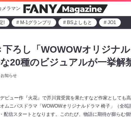
カメラマン
定!
# M-1グランプリ
# BSよしもと
# JO1
き下ろし「WOWOWオリジナル
な20種のビジュアルが一挙解禁
お知らせ
デビュー作『火花』で芥川賞受賞を果たすなど作家としても高
オムニバスドラマ「WOWOWオリジナルドラマ 椅子」（全8話
で放送・配信スタートとなります。このたび、物語に期待が膨らむ個