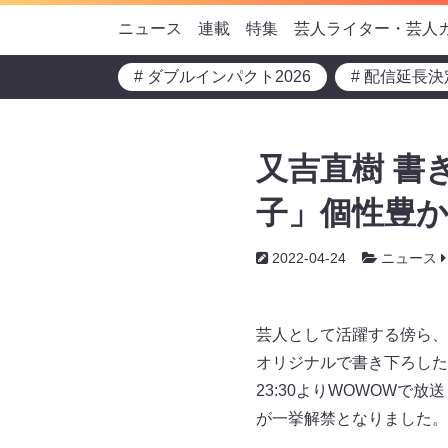
ニュース
連載
特集
芸人ライター・芸人
# ダブルインパクト2026
# 配信延長決
又吉直樹 書
子」個性豊か
2022-04-24
ニュース
芸人として活躍する傍ら、
オリジナルで書き下ろした
23:30よりWOWOW
が一挙解禁となりました。