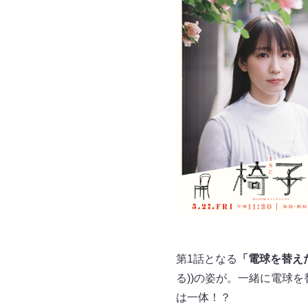
第1話となる
「電球を替え
る))の姿が。一緒に電球
は一体！？