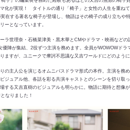
 椅子』の編集長を務めた経験もあるほどの又吉の無類の椅子
マ化が実現！ タイトルの通り「椅子」と女性の人生を重ねて
の実在する著名な椅子が登場し、物語はその椅子の成り立ちや
リーとなっています。
ーラ世理奈・石橋菜津美・黒木華とCMやドラマ・映画などの
女優陣が集結、2役ずつ主演を務めます。全員がWOWOWドラ
りますが、ユニークで摩訶不思議な又吉ワールドにどのように
りの主人公を演じるオムニバスドラマ形式の本作。主演を務め
ビジュアル他、各話を彩る共演キャストとのシーンを切り取っ
場する又吉直樹のビジュアルも明らかに。物語に期待と想像が
禁となりました！