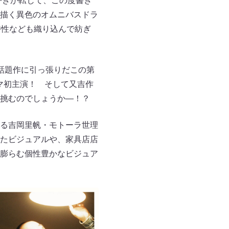
好きが転じて、この度書き
描く異色のオムニバスドラ
特性なども織り込んで紡ぎ
話題作に引っ張りだこの第
マ初主演！ そして又吉作
挑むのでしょうか―！？
る吉岡里帆・モトーラ世理
たビジュアルや、家具店店
膨らむ個性豊かなビジュア