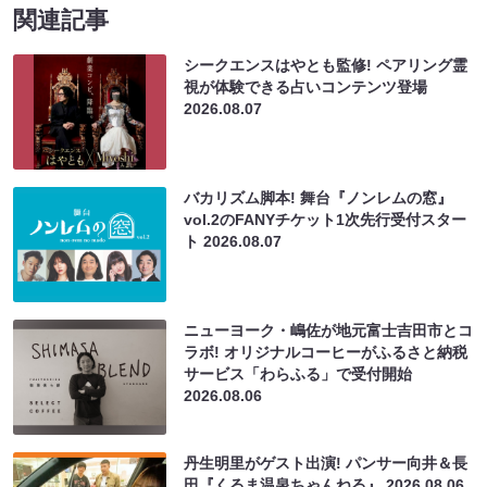
関連記事
シークエンスはやとも監修! ペアリング霊
視が体験できる占いコンテンツ登場
2026.08.07
バカリズム脚本! 舞台『ノンレムの窓』
vol.2のFANYチケット1次先行受付スター
ト
2026.08.07
ニューヨーク・嶋佐が地元富士吉田市とコ
ラボ! オリジナルコーヒーがふるさと納税
サービス「わらふる」で受付開始
2026.08.06
丹生明里がゲスト出演! パンサー向井＆長
田『くるま温泉ちゃんねる』
2026.08.06