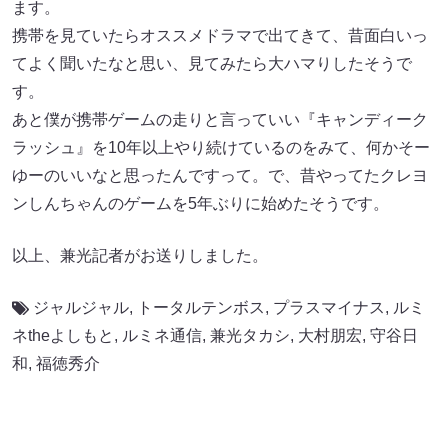
ます。
携帯を見ていたらオススメドラマで出てきて、昔面白いっ
てよく聞いたなと思い、見てみたら大ハマりしたそうで
す。
あと僕が携帯ゲームの走りと言っていい『キャンディーク
ラッシュ』を10年以上やり続けているのをみて、何かそー
ゆーのいいなと思ったんですって。で、昔やってたクレヨ
ンしんちゃんのゲームを5年ぶりに始めたそうです。
以上、兼光記者がお送りしました。
ジャルジャル
,
トータルテンボス
,
プラスマイナス
,
ルミ
ネtheよしもと
,
ルミネ通信
,
兼光タカシ
,
大村朋宏
,
守谷日
和
,
福徳秀介