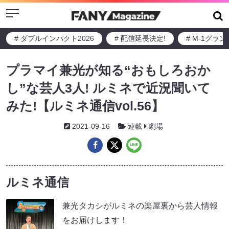
Menu
# ダブルインパクト2026
# 配信延長決定!
# M-1グラ
プラマイ兼光が知る“おもしろおか
し”な芸人3人! ルミネで近況聞いて
みた!【ルミネ通信vol.56】
2021-09-16
連載
劇場
ルミネ通信
兼光タカシがルミネの楽屋裏から芸人情報
をお届けします！