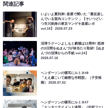
関連記事
いよいよ夏到来! 楽屋で聞いた「最近楽し
んでいる室内コンテンツ 」【そいつどい
つ市川刺身の東京マンゲキ楽屋レポ
vol.16】
2026.07.23
沼津ラクーンよしもと劇場は12周年! 怒涛
の3日間をぬまんづが体当たり取材!【ぬま
んづの沼津からの手紙 vol.24】
2026.07.16
ヘンダーソンの寝耳にルミネ#8
「ええ歳こいて緻密な作戦型」（子安裕
樹）
2026.07.02
ヘンダーソンの寝耳にルミネ#7
「エンターテイメント体型」（中村フー）