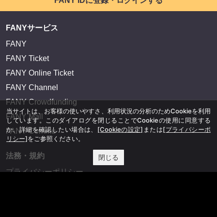
FANY IDに登録・ログインする
FANYサービス
FANY
FANY Ticket
FANY Online Ticket
FANY Channel
FANY Crowdfunding
当サイトは、お客様の使いやすさ、利用状況の分析のためCookieを利用
FANY Mall
しています。このダイアログを閉じることでCookieの使用に同意する
か、詳細を確認したい場合は、
[Cookieの設定]
または
[プライバシーポ
FANY Commu
リシー]
をご参照ください。
法務・規約
閉じる
プライバシーポリシー
反社会的勢力排除宣言
会社情報