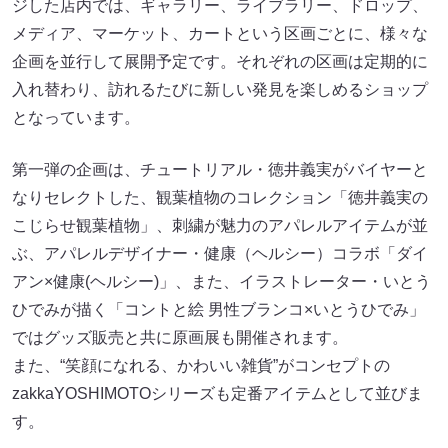
ジした店内では、ギャラリー、ライブラリー、ドロップ、
メディア、マーケット、カートという区画ごとに、様々な
企画を並行して展開予定です。それぞれの区画は定期的に
入れ替わり、訪れるたびに新しい発見を楽しめるショップ
となっています。
第一弾の企画は、チュートリアル・徳井義実がバイヤーと
なりセレクトした、観葉植物のコレクション「徳井義実の
こじらせ観葉植物」、刺繍が魅力のアパレルアイテムが並
ぶ、アパレルデザイナー・健康（ヘルシー）コラボ「ダイ
アン×健康(ヘルシー)」、また、イラストレーター・いとう
ひでみが描く「コントと絵 男性ブランコ×いとうひでみ」
ではグッズ販売と共に原画展も開催されます。
また、“笑顔になれる、かわいい雑貨”がコンセプトの
zakkaYOSHIMOTOシリーズも定番アイテムとして並びま
す。