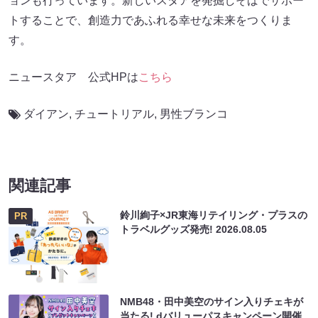
ョンも行っています。新しいスタアを発掘しそばでサポー
トすることで、創造力であふれる幸せな未来をつくりま
す。
ニュースタア 公式HPは
こちら
ダイアン
,
チュートリアル
,
男性ブランコ
関連記事
鈴川絢子×JR東海リテイリング・プラスの
PR
トラベルグッズ発売!
2026.08.05
NMB48・田中美空のサイン入りチェキが
当たる! dバリューパスキャンペーン開催