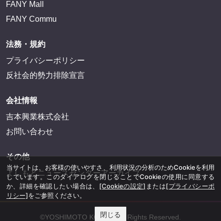
FANY
FANY Ticket
FANY Online Ticket
FANY Channel
FANY Crowdfunding
FANY Mall
FANY Commu
法務・規約
プライバシーポリシー
反社会的勢力排除宣言
当サイトは、お客様の使いやすさ、利用状況の分析のためCookieを利用
しています。このダイアログを閉じることでCookieの使用に同意する
会社情報
か、詳細を確認したい場合は、
[Cookieの設定]
または
[プライバシーポ
吉本興業株式会社
リシー]
をご参照ください。
お問い合わせ
閉じる