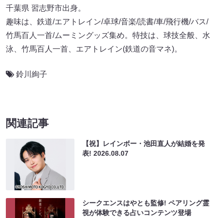
千葉県 習志野市出身。
趣味は、鉄道/エアトレイン/卓球/音楽/読書/車/飛行機/バス/
竹馬百人一首/ムーミングッズ集め。特技は、球技全般、水
泳、竹馬百人一首、エアトレイン(鉄道の音マネ)。
鈴川絢子
関連記事
【祝】レインボー・池田直人が結婚を発
表!
2026.08.07
シークエンスはやとも監修! ペアリング霊
視が体験できる占いコンテンツ登場