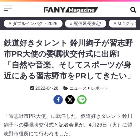
Menu
# ダブルインパクト2026
# 配信延長決定!
# M-1グラ
鉄道好きタレント 鈴川絢子が習志野
市PR大使の委嘱状交付式に出席!
「自然や音楽、そしてスポーツが身
近にある習志野市をPRしてきたい」
2022-04-28
ニュース
レポート
「習志野市PR大使」に就任した、鉄道好きタレント 鈴川
絢子への委嘱状交付式と記者会見が、4月26日（火）に習
志野市役所にて行われました。