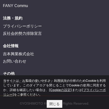
FANY Commu
法務・規約
プライバシーポリシー
反社会的勢力排除宣言
会社情報
吉本興業株式会社
お問い合わせ
その他
当サイトは、お客様の使いやすさ、利用状況の分析のためCookieを利用
よしもとニュースセンターアーカイブ
しています。このダイアログを閉じることでCookieの使用に同意する
か、詳細を確認したい場合は、
[Cookieの設定]
または
[プライバシーポ
リシー]
をご参照ください。
©YOSHIMOTO KOGYO, All Rights Reserved.
閉じる