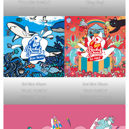
“YELLOW PUNCH”
“Ring Ring”
2022.2.28 Release
2021.5.17 Release
3rd Mini Album
2nd Mini Album
“BLUE PUNCH”
“RED PUNCH”
2020.8.4 Release
2020.2.10 Release