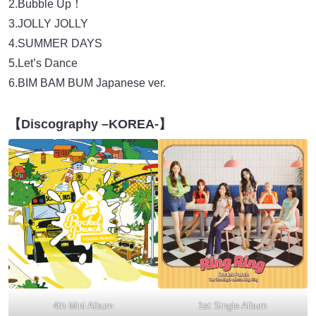
2.Bubble Up！
3.JOLLY JOLLY
4.SUMMER DAYS
5.Let’s Dance
6.BIM BAM BUM Japanese ver.
【Discography –KOREA-】
4th Mini Album
1st Single Album