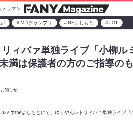
カメラマン
定!
# M-1グランプリ
# BSよしもと
# JO1
リィバァ単独ライブ「小柳ルミ
歳未満は保護者の方のご指導の
お知らせ
より、ルミネtheよしもとにて、ゆりやんレトリィバァ単独ライブ