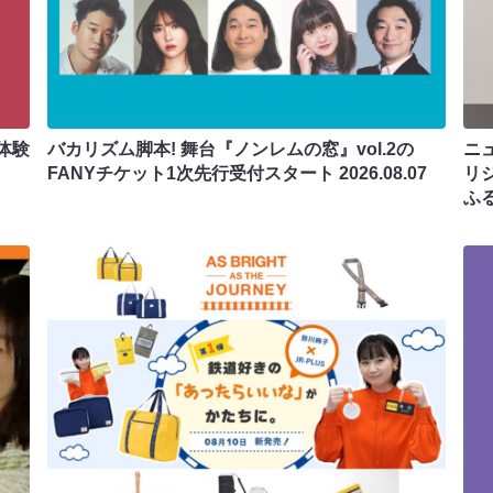
体験
バカリズム脚本! 舞台『ノンレムの窓』vol.2の
ニ
FANYチケット1次先行受付スタート
2026.08.07
リ
ふ