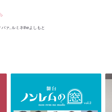
ら
ィバァ
,
ルミネtheよしもと