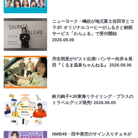
ニューヨーク・嶋佐が地元富士吉田市とコ
ラボ! オリジナルコーヒーがふるさと納税
サービス「わらふる」で受付開始
2026.08.06
丹生明里がゲスト出演! パンサー向井＆長
田『くるま温泉ちゃんねる』
2026.08.06
鈴川絢子×JR東海リテイリング・プラスの
トラベルグッズ発売!
2026.08.05
NMB48・田中美空のサイン入りチェキが