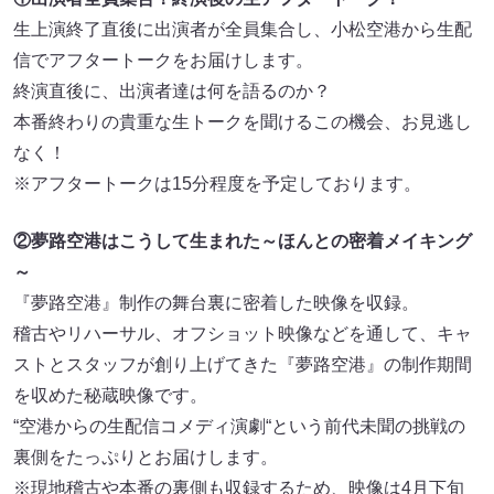
生上演終了直後に出演者が全員集合し、小松空港から生配
信でアフタートークをお届けします。
終演直後に、出演者達は何を語るのか？
本番終わりの貴重な生トークを聞けるこの機会、お見逃し
なく！
※アフタートークは15分程度を予定しております。
②夢路空港はこうして生まれた～ほんとの密着メイキング
～
『夢路空港』制作の舞台裏に密着した映像を収録。
稽古やリハーサル、オフショット映像などを通して、キャ
ストとスタッフが創り上げてきた『夢路空港』の制作期間
を収めた秘蔵映像です。
“空港からの生配信コメディ演劇“という前代未聞の挑戦の
裏側をたっぷりとお届けします。
※現地稽古や本番の裏側も収録するため、映像は4月下旬