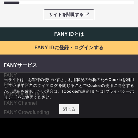
サイトを閲覧する
FANY IDとは
FANY IDに登録・ログインする
FANYサービス
FANY
当サイトは、お客様の使いやすさ、利用状況の分析のためCookieを利用
FANY Ticket
しています。このダイアログを閉じることでCookieの使用に同意する
か、詳細を確認したい場合は、
[Cookieの設定]
または
[プライバシーポ
FANY Online Ticket
リシー]
をご参照ください。
FANY Channel
閉じる
FANY Crowdfunding
FANY Mall
FANY Commu