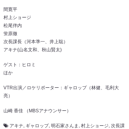
間寛平
村上ショージ
松尾伴内
蛍原徹
次長課長（河本準一、井上聡）
アキナ(山名文和、秋山賢太)
ゲスト：ヒロミ
ほか
VTR出演／ロケリポーター：ギャロップ（林健、毛利大
亮）
山崎 香佳 （MBSアナウンサー）
アキナ
,
ギャロップ
,
明石家さんま
,
村上ショージ
,
次長課