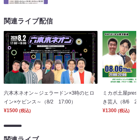
関連ライブ配信
六本木ネオン～ジェラードン×3時のヒロ
ミカボ土屋pres
イン×ケビンス～（8/2 17:00）
き芸人（8/6 21
¥1500
¥1300
(税込)
(税込)
関連ライブ