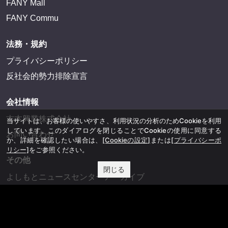
FANY IDとは
FANY IDに登録・ログインする
FANYサービス
FANY
FANY Ticket
FANY Online Ticket
当サイトは、お客様の使いやすさ、利用状況の分析のためCookieを利用
しています。このダイアログを閉じることでCookieの使用に同意する
FANY Channel
か、詳細を確認したい場合は、
[Cookieの設定]
または
[プライバシーポ
FANY Crowdfunding
リシー]
をご参照ください。
FANY Mall
閉じる
FANY Commu
法務・規約
プライバシーポリシー