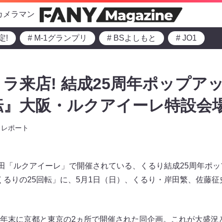
カメラマン
定!
# M-1グランプリ
# BSよしもと
# JO1
ラ来店! 結成25周年ポップア
転』大阪・ルクアイーレ特設会
レポート
田「ルクアイーレ」で開催されている、くるり結成25周年ポップ
-up Shopくるりの25回転」に、5月1日（日）、くるり・岸田繁、
年末に京都と東京の2ヵ所で開催された同企画。これが大盛況