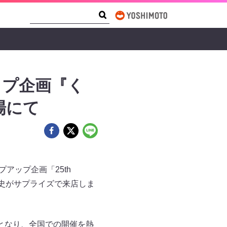
Search Form
Search
ップ企画『く
場にて
アップ企画「25th
佐藤征史がサプライズで来店しま
となり、全国での開催を熱