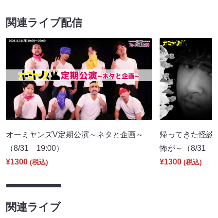
関連ライブ配信
オーミヤンズV定期公演～ネタと企画～
帰ってきた怪談
（8/31 19:00）
怖が～（8/31 2
¥1300
¥1300
(税込)
(税込)
関連ライブ