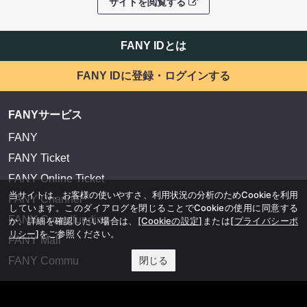
サイトを閲覧する
FANY IDとは
FANY IDに登録・ログインする
FANYサービス
FANY
FANY Ticket
FANY Online Ticket
当サイトは、お客様の使いやすさ、利用状況の分析のためCookieを利用
FANY Channel
しています。このダイアログを閉じることでCookieの使用に同意する
FANY Crowdfunding
か、詳細を確認したい場合は、
[Cookieの設定]
または
[プライバシーポ
リシー]
をご参照ください。
FANY Mall
閉じる
FANY Commu
法務・規約