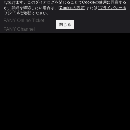
しています。このダイアログを閉じることでCookieの使用に同意する
FANY
か、詳細を確認したい場合は、
[Cookieの設定]
または
[プライバシーポ
FANY Ticket
リシー]
をご参照ください。
FANY Online Ticket
閉じる
FANY Channel
FANY Crowdfunding
FANY Mall
FANY Commu
法務・規約
プライバシーポリシー
反社会的勢力排除宣言
会社情報
吉本興業株式会社
お問い合わせ