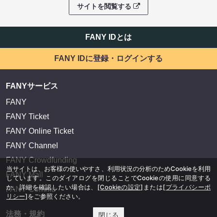
サイトを閲覧する
FANY IDとは
FANY IDに登録・ログインする
FANYサービス
FANY
FANY Ticket
FANY Online Ticket
FANY Channel
FANY Crowdfunding
当サイトは、お客様の使いやすさ、利用状況の分析のためCookieを利用
FANY Mall
しています。このダイアログを閉じることでCookieの使用に同意する
か、詳細を確認したい場合は、
[Cookieの設定]
または
[プライバシーポ
FANY Commu
リシー]
をご参照ください。
法務・規約
閉じる