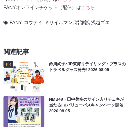
FANYオンラインチケット（配信）は
こちら
FANY
,
コウテイ
,
ミサイルマン
,
岩部彰
,
浅越ゴエ
関連記事
鈴川絢子×JR東海リテイリング・プラスの
PR
トラベルグッズ発売!
2026.08.05
NMB48・田中美空のサイン入りチェキが
当たる! dバリューパスキャンペーン開催
2026.08.05