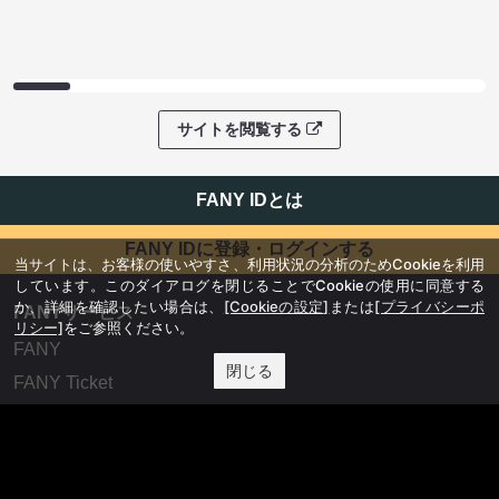
サイトを閲覧する
FANY IDとは
FANY IDに登録・ログインする
当サイトは、お客様の使いやすさ、利用状況の分析のためCookieを利用
しています。このダイアログを閉じることでCookieの使用に同意する
か、詳細を確認したい場合は、
[Cookieの設定]
または
[プライバシーポ
FANYサービス
リシー]
をご参照ください。
FANY
閉じる
FANY Ticket
FANY Online Ticket
FANY Channel
FANY Crowdfunding