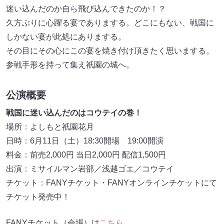
迷い込んだのか自ら飛び込んできたのか！？
久方ぶりに心躍る宴でありまする。どこにもない、戦国に
しかない宴が此処にありまする。
その目にその心にこの宴を焼き付け頂きたく思いまする。
参戦手形を持って集え祇園の城へ。
公演概要
戦国に迷い込んだのはコウテイの巻！
場所：よしもと祇園花月
日時：6月11日（土）18:30開場 19:00開演
料金：前売2,000円 当日2,000円 配信1,500円
出演：ミサイルマン岩部／浅越ゴエ／コウテイ
チケット：FANYチケット・FANYオンラインチケットにて
チケット発売中！
FANYチケット（会場）は
こちら