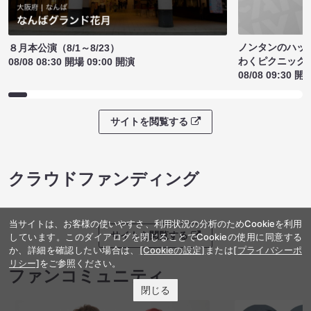
ノンタンのハッ
８月本公演（8/1～8/23）
わくピクニック
08/08 08:30 開場 09:00 開演
08/08 09:30 開
サイトを閲覧する
クラウドファンディング
当サイトは、お客様の使いやすさ、利用状況の分析のためCookieを利用
サイトを閲覧する
しています。このダイアログを閉じることでCookieの使用に同意する
か、詳細を確認したい場合は、
[Cookieの設定]
または
[プライバシーポ
リシー]
をご参照ください。
ファンコミュニティ
閉じる