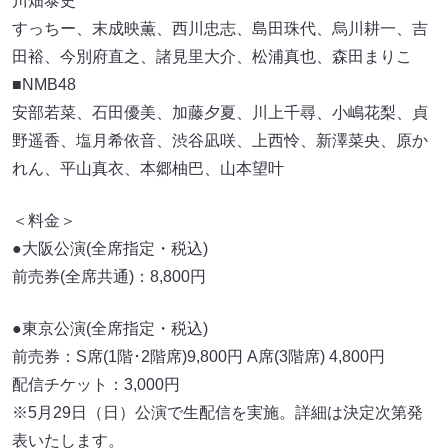
川畑泰史
すっちー、末成映薫、西川忠志、島田珠代、烏川耕一、吉
田裕、今別府直之、諸見里大介、松浦真也、森田まりこ
■NMB48
安部若菜、石田優美、加藤夕夏、川上千尋、小嶋花梨、貞
野遥香、塩月希依音、渋谷凪咲、上西怜、新澤菜央、原か
れん、平山真衣、本郷柚巴、山本望叶
＜料金＞
●大阪公演(全席指定・税込)
前売券(全席共通)：8,800円
●東京公演(全席指定・税込)
前売券：S席(1階･2階席)9,800円 A席(3階席) 4,800円
配信チケット：3,000円
※5月29日（日）公演で生配信を実施。詳細は決定次第発
表いたします。