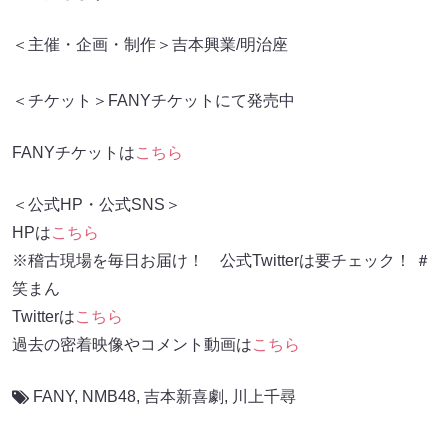
＜主催・企画・制作＞吉本興業/明治座
＜チケット＞FANYチケットにて発売中
FANYチケットは
こちら
＜公式HP・公式SNS＞
HPは
こちら
※稽古現場を毎日お届け！ 公式Twitterは要チェック！ ＃
笑まん
Twitterは
こちら
過去の密着映像やコメント動画は
こちら
FANY
,
NMB48
,
吉本新喜劇
,
川上千尋