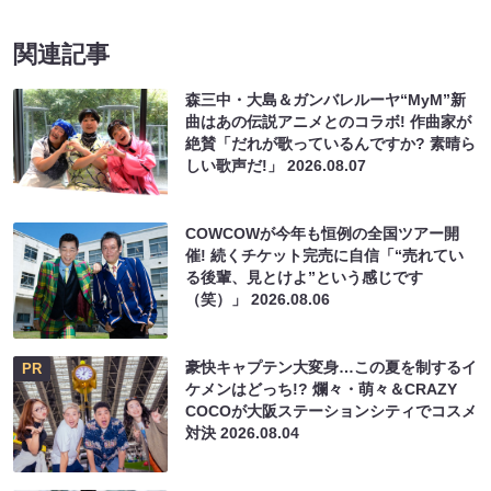
関連記事
森三中・大島＆ガンバレルーヤ“MyM”新
曲はあの伝説アニメとのコラボ! 作曲家が
絶賛「だれが歌っているんですか? 素晴ら
しい歌声だ!」
2026.08.07
COWCOWが今年も恒例の全国ツアー開
催! 続くチケット完売に自信「“売れてい
る後輩、見とけよ”という感じです
（笑）」
2026.08.06
豪快キャプテン大変身…この夏を制するイ
PR
ケメンはどっち!? 爛々・萌々＆CRAZY
COCOが大阪ステーションシティでコスメ
対決
2026.08.04