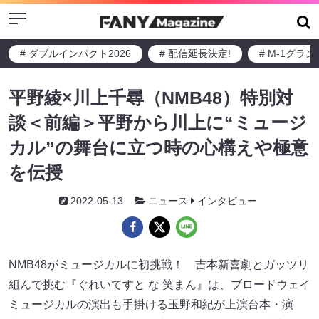
Menu
# ダブルインパクト2026
# 配信延長決定!
# M-1グラ
平野綾×川上千尋（NMB48）特別対
談＜前編＞平野から川上に“ミュージ
カル”の舞台に立つ時の心構えや極意
を伝授
2022-05-13
ニュース
インタビュー
NMB48がミュージカルに初挑戦！ 吉本新喜劇とガッツリ
組んで挑む『ぐれいてすと な 笑まん』は、ブロードウェイ
ミュージカルの演出も手掛ける玉野和紀が上演台本・演