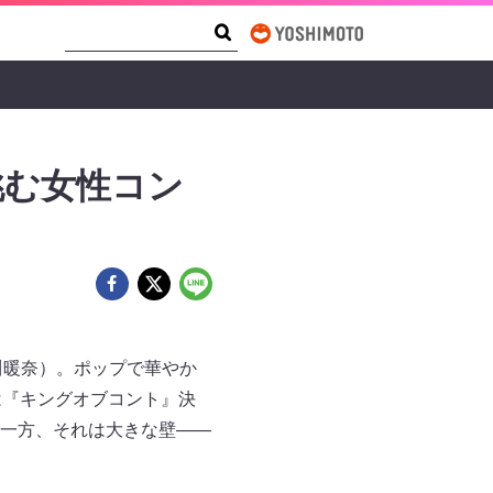
Search Form
Search
挑む女性コン
小川暖奈）。ポップで華やか
は『キングオブコント』決
一方、それは大きな壁――