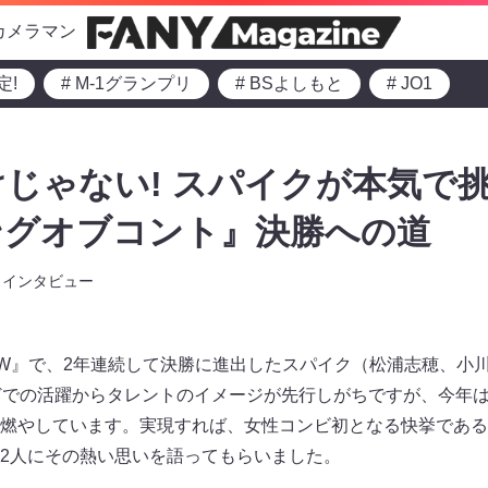
カメラマン
定!
# M-1グランプリ
# BSよしもと
# JO1
じゃない! スパイクが本気で
ングオブコント』決勝への道
インタビュー
HE W』で、2年連続して決勝に進出したスパイク（松浦志穂、
どでの活躍からタレントのイメージが先行しがちですが、今年
燃やしています。実現すれば、女性コンビ初となる快挙である
2人にその熱い思いを語ってもらいました。