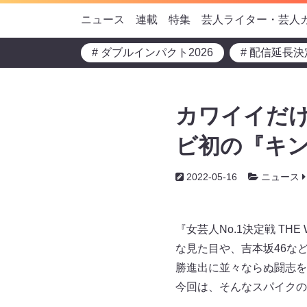
ニュース
連載
特集
芸人ライター・芸人
# ダブルインパクト2026
# 配信延長決
カワイイだけ
ビ初の『キ
2022-05-16
ニュース
『女芸人No.1決定戦 T
な見た目や、吉本坂46な
勝進出に並々ならぬ闘志を
今回は、そんなスパイクの