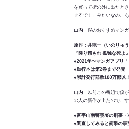
を買って街の外に出たとき
せるで！」みたいなの。あ
山内
僕のおすすめマンガ
原作：井龍一（いのりゅう
『降り積もれ 孤独な死よ
●2021年〜マンガアプリ
●単行本は第2巻まで発売
●累計発行部数100万部
山内
以前この番組で僕が
の人の新作が出たので、す
●富字山南警察署の刑事・
●調査してみると衝撃の事