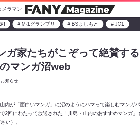
カメラマン
定!
# M-1グランプリ
# BSよしもと
# JO1
ンガ家たちがこぞって絶賛する
のマンガ沼web
お知らせ
山内が「面白いマンガ」に沼のようにハマって楽しむマンガバ
で2回にわたって放送された「川島・山内のおすすめマンガ」
ださい）。