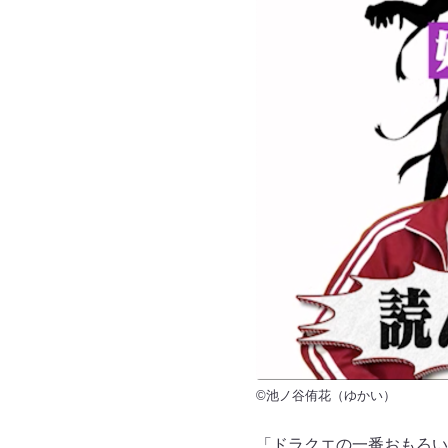
©池ノ谷侑花（ゆかい）
「ドラクエの一番おもろい