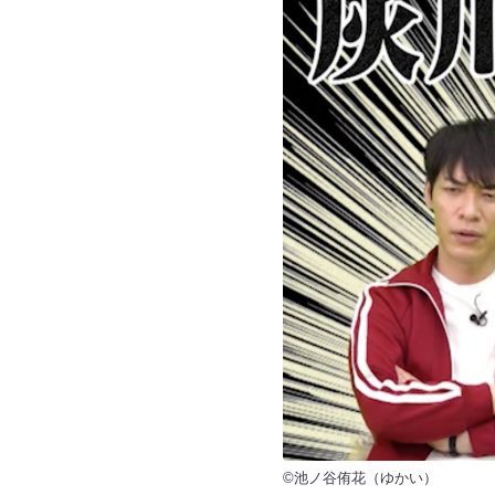
©池ノ谷侑花（ゆかい）