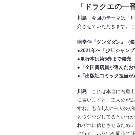
「ドラクエの一
川島
今回のテーマは「川
介させていただきます。こ
龍幸伸『ダンダダン』（集
●2021年〜「少年ジャン
●単行本は第5巻まで発売
●「全国書店員が選んだおす
●「出版社コミック担当が選
川島
これは本当に右肩上
に言いますと、主人公が2
すね。もう1人の主人公が
とウジウジしてるというか
れぞれに信じさせるために
に行く。お互いが同時に肝