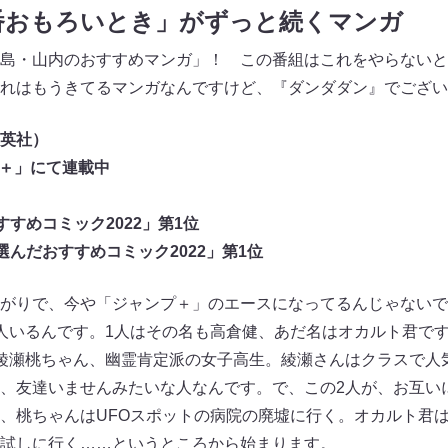
番おもろいとき」がずっと続くマンガ
島・山内のおすすめマンガ」！ この番組はこれをやらないと
れはもうきてるマンガなんですけど、『ダンダダン』でござい
英社）
プ＋」にて連載中
すめコミック2022」第1位
んだおすすめコミック2022」第1位
がりで、今や「ジャンプ＋」のエースになってるんじゃないで
人いるんです。1人はその名も高倉健、あだ名はオカルト君で
綾瀬桃ちゃん、幽霊肯定派の女子高生。綾瀬さんはクラスで人
、友達いませんみたいな人なんです。で、この2人が、お互いに
、桃ちゃんはUFOスポットの病院の廃墟に行く。オカルト君
試しに行く……というところから始まります。