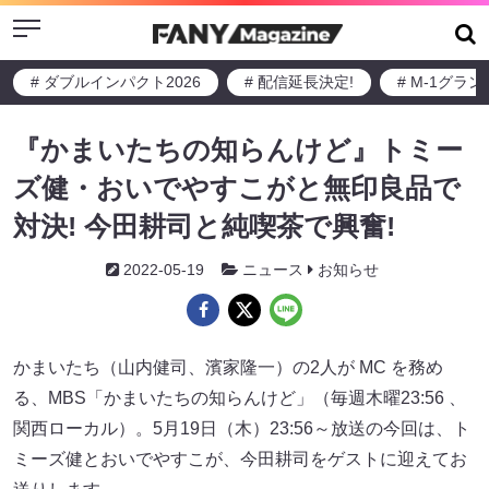
Menu
# ダブルインパクト2026
# 配信延長決定!
# M-1グラ
『かまいたちの知らんけど』トミー
ズ健・おいでやすこがと無印良品で
対決! 今田耕司と純喫茶で興奮!
2022-05-19
ニュース
お知らせ
かまいたち（山内健司、濱家隆一）の2人が MC を務め
る、MBS「かまいたちの知らんけど」（毎週木曜23:56 、
関西ローカル）。5月19日（木）23:56～放送の今回は、ト
ミーズ健とおいでやすこが、今田耕司をゲストに迎えてお