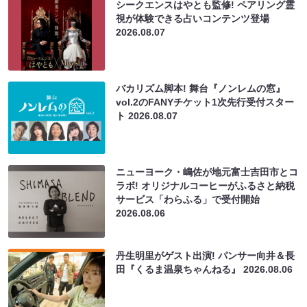
シークエンスはやとも監修! ペアリング霊
視が体験できる占いコンテンツ登場
2026.08.07
バカリズム脚本! 舞台『ノンレムの窓』
vol.2のFANYチケット1次先行受付スター
ト
2026.08.07
ニューヨーク・嶋佐が地元富士吉田市とコ
ラボ! オリジナルコーヒーがふるさと納税
サービス「わらふる」で受付開始
2026.08.06
丹生明里がゲスト出演! パンサー向井＆長
田『くるま温泉ちゃんねる』
2026.08.06