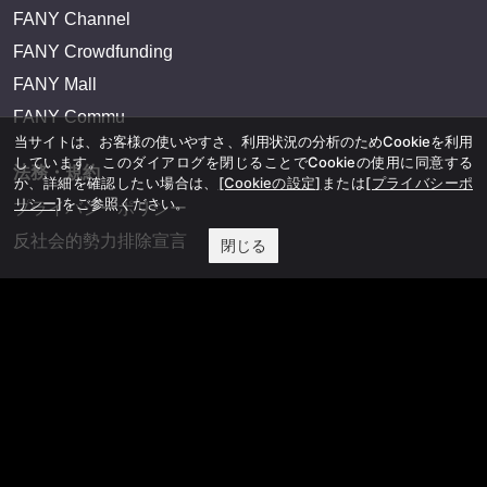
FANY Channel
FANY Crowdfunding
FANY Mall
FANY Commu
当サイトは、お客様の使いやすさ、利用状況の分析のためCookieを利用
しています。このダイアログを閉じることでCookieの使用に同意する
法務・規約
か、詳細を確認したい場合は、
[Cookieの設定]
または
[プライバシーポ
リシー]
をご参照ください。
プライバシーポリシー
反社会的勢力排除宣言
閉じる
会社情報
吉本興業株式会社
お問い合わせ
その他
よしもとニュースセンターアーカイブ