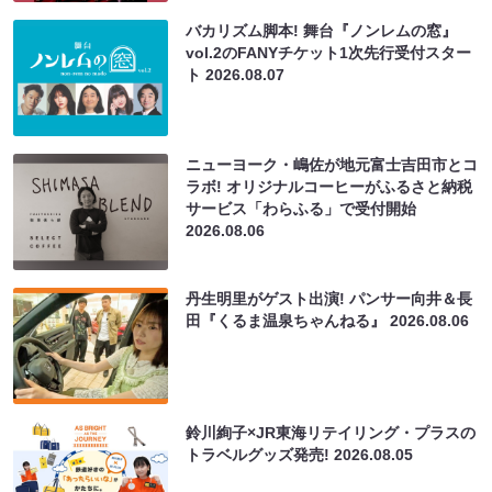
バカリズム脚本! 舞台『ノンレムの窓』
vol.2のFANYチケット1次先行受付スター
ト
2026.08.07
ニューヨーク・嶋佐が地元富士吉田市とコ
ラボ! オリジナルコーヒーがふるさと納税
サービス「わらふる」で受付開始
2026.08.06
丹生明里がゲスト出演! パンサー向井＆長
田『くるま温泉ちゃんねる』
2026.08.06
鈴川絢子×JR東海リテイリング・プラスの
トラベルグッズ発売!
2026.08.05