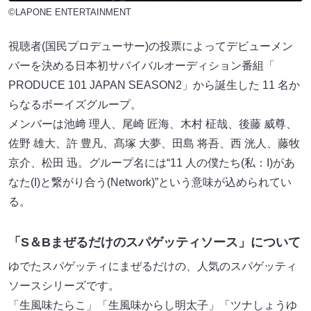
©LAPONE ENTERTAINMENT
視聴者(国民プロデューサー)の投票によってデビューメン
バーを決める日本初サバイバルオーディション番組「
PRODUCE 101 JAPAN SEASON2」から誕生した 11 名か
らなるボーイズグループ。
メンバーは池﨑 理人、尾崎 匠海、木村 柾哉、後藤 威尊、
佐野 雄大、許 豊凡、髙塚 大夢、田島 将吾、西 洸人、藤牧
京介、松田 迅。グループ名には“11 人の僕たち(私：I)があ
なた(I)と繋がり合う(Network)”という意味が込められてい
る。
「S＆Bまぜるだけのスパゲッティソース」について
ゆでたスパゲッティにまぜるだけの、人気のスパゲッティ
ソースシリーズです。
「生風味たらこ」「生風味からし明太子」「ツナしょうゆ