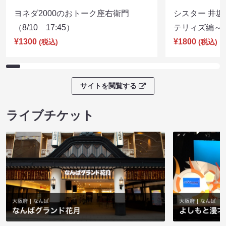
ヨネダ2000のおトーク座右衛門
シスター 井坂
（8/10 17:45）
テリィズ編～（8
¥1300
¥1800
(税込)
(税込)
サイトを閲覧する
ライブチケット