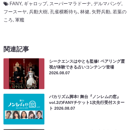
FANY
,
ギャロップ
,
スーパーマラドーナ
,
デルマパンゲ
,
フースーヤ
,
兵動大樹
,
孔雀横断待ち
,
林健
,
⽮野兵動
,
若葉の
ころ
,
軍艦
関連記事
シークエンスはやとも監修! ペアリング霊
視が体験できる占いコンテンツ登場
2026.08.07
バカリズム脚本! 舞台『ノンレムの窓』
vol.2のFANYチケット1次先行受付スター
ト
2026.08.07