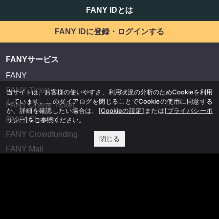
FANY IDとは
FANY IDに登録・ログインする
FANYサービス
FANY
FANY Ticket
当サイトは、お客様の使いやすさ、利用状況の分析のためCookieを利用
しています。このダイアログを閉じることでCookieの使用に同意する
FANY Online Ticket
か、詳細を確認したい場合は、
[Cookieの設定]
または
[プライバシーポ
FANY Channel
リシー]
をご参照ください。
FANY Crowdfunding
閉じる
FANY Mall
FANY Commu
法務・規約
プライバシーポリシー