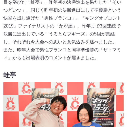
目を浴びた「蛙亭」、昨年初の決勝進出を果たした「そい
つどいつ」、同じく昨年初の決勝進出にして準優勝という
快挙を成し遂げた「男性ブランコ」、『キングオブコント
2019』ファイナリストの「かが屋」、昨年まで3回連続で
決勝に進出している「うるとらブギーズ」の5組が集結
し、それぞれ今大会への思いと意気込みを述べました。
また、昨年大会で男性ブランコと同率準優勝の「ザ・マミ
ィ」からも出場表明のコメントが届きました。
蛙亭