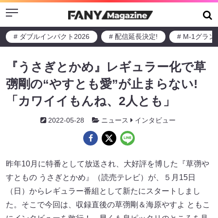
Menu
# ダブルインパクト2026
# 配信延長決定!
# M-1グラ
『うさぎとかめ』レギュラー化で草
彅剛の“やすとも愛”が止まらない!
「カワイイもんね、2人とも」
2022-05-28
ニュース
インタビュー
昨年10月に特番として放送され、大好評を博した『草彅や
すともの うさぎとかめ』（読売テレビ）が、５月15日
（日）からレギュラー番組として新たにスタートしまし
た。そこで今回は、収録直後の草彅剛＆海原やすよ ともこ