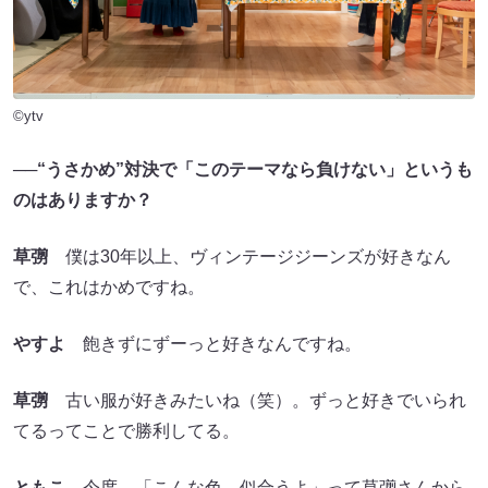
©ytv
──“うさかめ”対決で「このテーマなら負けない」というも
のはありますか？
草彅
僕は30年以上、ヴィンテージジーンズが好きなん
で、これはかめですね。
やすよ
飽きずにずーっと好きなんですね。
草彅
古い服が好きみたいね（笑）。ずっと好きでいられ
てるってことで勝利してる。
ともこ
今度、「こんな色、似合うよ」って草彅さんから