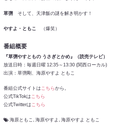
草彅
そして、天津飯の謎を解き明かす！
やすよ・ともこ
（爆笑）
番組概要
『草彅やすともの うさぎとかめ』（読売テレビ）
放送日時：毎週日曜 12:35～13:30 (関西ローカル)
出演：草彅剛、海原やすよ ともこ
番組公式サイトは
こちら
から。
公式TikTokは
こちら
公式Twitterは
こちら
海原ともこ
,
海原やすよ
,
海原やすよ ともこ