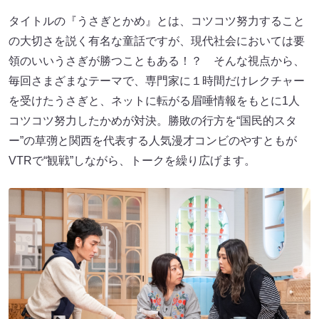
タイトルの『うさぎとかめ』とは、コツコツ努力すること
の大切さを説く有名な童話ですが、現代社会においては要
領のいいうさぎが勝つこともある！？ そんな視点から、
毎回さまざまなテーマで、専門家に１時間だけレクチャー
を受けたうさぎと、ネットに転がる眉唾情報をもとに1人
コツコツ努力したかめが対決。勝敗の行方を“国民的スタ
ー”の草彅と関西を代表する人気漫才コンビのやすともが
VTRで“観戦”しながら、トークを繰り広げます。