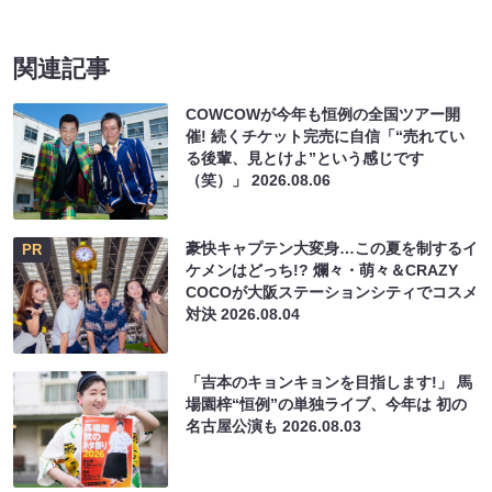
関連記事
COWCOWが今年も恒例の全国ツアー開
催! 続くチケット完売に自信「“売れてい
る後輩、見とけよ”という感じです
（笑）」
2026.08.06
豪快キャプテン大変身…この夏を制するイ
PR
ケメンはどっち!? 爛々・萌々＆CRAZY
COCOが大阪ステーションシティでコスメ
対決
2026.08.04
「吉本のキョンキョンを目指します!」 馬
場園梓“恒例”の単独ライブ、今年は 初の
名古屋公演も
2026.08.03