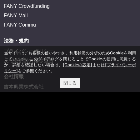
FANY Crowdfunding
FANY Mall
FANY Commu
法務・規約
プライバシーポリシー
当サイトは、お客様の使いやすさ、利用状況の分析のためCookieを利用
しています。このダイアログを閉じることでCookieの使用に同意する
反社会的勢力排除宣言
か、詳細を確認したい場合は、
[Cookieの設定]
または
[プライバシーポ
リシー]
をご参照ください。
会社情報
閉じる
吉本興業株式会社
お問い合わせ
その他
よしもとニュースセンターアーカイブ