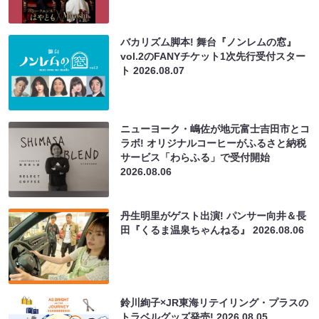
バカリズム脚本! 舞台『ノンレムの窓』
vol.2のFANYチケット1次先行受付スター
ト
2026.08.07
ニューヨーク・嶋佐が地元富士吉田市とコ
ラボ! オリジナルコーヒーがふるさと納税
サービス「わらふる」で受付開始
2026.08.06
丹生明里がゲスト出演! パンサー向井＆長
田『くるま温泉ちゃんねる』
2026.08.06
鈴川絢子×JR東海リテイリング・プラスの
トラベルグッズ発売!
2026.08.05