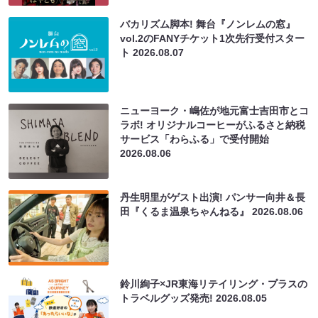
バカリズム脚本! 舞台『ノンレムの窓』
vol.2のFANYチケット1次先行受付スター
ト
2026.08.07
ニューヨーク・嶋佐が地元富士吉田市とコ
ラボ! オリジナルコーヒーがふるさと納税
サービス「わらふる」で受付開始
2026.08.06
丹生明里がゲスト出演! パンサー向井＆長
田『くるま温泉ちゃんねる』
2026.08.06
鈴川絢子×JR東海リテイリング・プラスの
トラベルグッズ発売!
2026.08.05