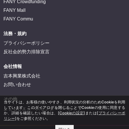
FANY Crowdfunding
FANY Mall
FANY Commu
法務・規約
プライバシーポリシー
反社会的勢力排除宣言
会社情報
吉本興業株式会社
お問い合わせ
その他
当サイトは、お客様の使いやすさ、利用状況の分析のためCookieを利用
しています。このダイアログを閉じることでCookieの使用に同意する
よしもとニュースセンターアーカイブ
か、詳細を確認したい場合は、
[Cookieの設定]
または
[プライバシーポ
リシー]
をご参照ください。