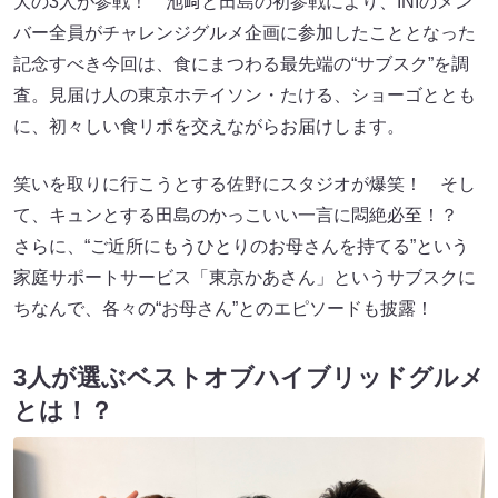
大の3人が参戦！ 池﨑と田島の初参戦により、INIのメン
バー全員がチャレンジグルメ企画に参加したこととなった
記念すべき今回は、食にまつわる最先端の“サブスク”を調
査。見届け人の東京ホテイソン・たける、ショーゴととも
に、初々しい食リポを交えながらお届けします。
笑いを取りに行こうとする佐野にスタジオが爆笑！ そし
て、キュンとする田島のかっこいい一言に悶絶必至！？
さらに、“ご近所にもうひとりのお母さんを持てる”という
家庭サポートサービス「東京かあさん」というサブスクに
ちなんで、各々の“お母さん”とのエピソードも披露！
3人が選ぶベストオブハイブリッドグルメ
とは！？