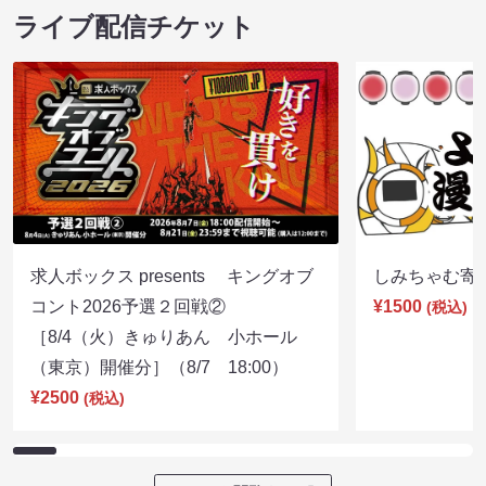
ライブ配信チケット
求人ボックス presents キングオブ
しみちゃむ寄席（
コント2026予選２回戦②
¥1500
(税込)
［8/4（火）きゅりあん 小ホール
（東京）開催分］（8/7 18:00）
¥2500
(税込)