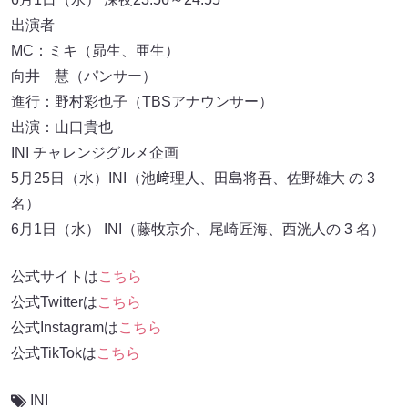
出演者
MC：ミキ（昴生、亜生）
向井 慧（パンサー）
進行：野村彩也子（TBSアナウンサー）
出演：山口貴也
INI チャレンジグルメ企画
5月25日（水）INI（池﨑理人、田島将吾、佐野雄大 の 3
名）
6月1日（水） INI（藤牧京介、尾崎匠海、西洸人の 3 名）
公式サイトは
こちら
公式Twitterは
こちら
公式Instagramは
こちら
公式TikTokは
こちら
INI