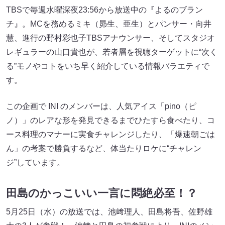
TBSで毎週水曜深夜23:56から放送中の『よるのブラン
チ』。MCを務めるミキ（昴生、亜生）とパンサー・向井
慧、進行の野村彩也子TBSアナウンサー、そしてスタジオ
レギュラーの山口貴也が、若者層を視聴ターゲットに“次く
る”モノやコトをいち早く紹介している情報バラエティで
す。
この企画で INI のメンバーは、人気アイス「pino（ピ
ノ）」のレアな形を発見できるまでひたすら食べたり、コ
ース料理のマナーに実食チャレンジしたり、「爆速朝ごは
ん」の考案で勝負するなど、体当たりロケに“チャレン
ジ”しています。
田島のかっこいい一言に悶絶必至！？
5月25日（水）の放送では、池﨑理人、田島将吾、佐野雄